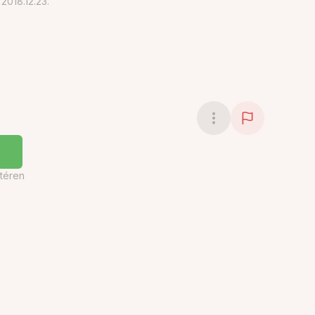
018.12.23.
téren