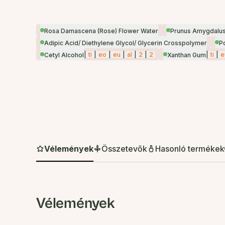
Rosa Damascena (Rose) Flower Water
Prunus Amygdalus 
Adipic Acid/ Diethylene Glycol/ Glycerin Crosspolymer
P
|
ti
|
eo
|
eu
|
al
|
2
|
2
|
ti
|
e
Cetyl Alcohol
Xanthan Gum
Vélemények
Összetevők
Hasonló termékek
Vélemények