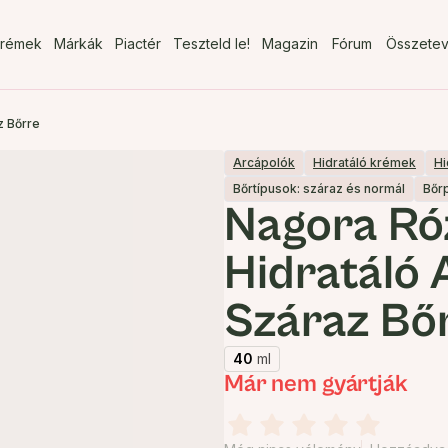
rémek
Márkák
Piactér
Teszteld le!
Magazin
Fórum
Összete
z Bőrre
Arcápolók
Hidratáló krémek
Hi
Bőrtípusok: száraz és normál
Bőr
Nagora Ró
Hidratáló
Száraz Bő
40
ml
Már nem gyártják