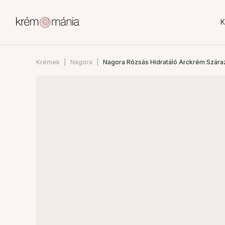
K
Krémek
Nagora
Nagora Rózsás Hidratáló Arckrém Szára