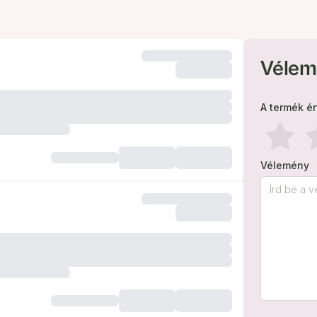
Vélem
A termék é
Vélemény