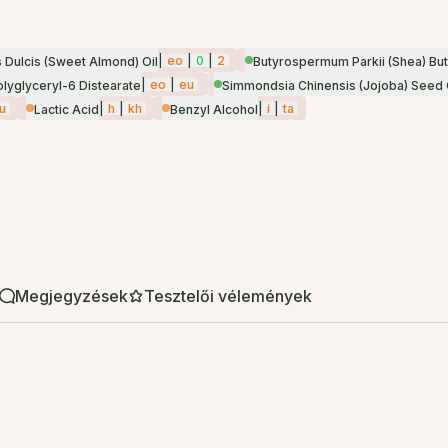
|
eo
|
0
|
2
Dulcis (Sweet Almond) Oil
Butyrospermum Parkii (Shea) But
|
eo
|
eu
olyglyceryl-6 Distearate
Simmondsia Chinensis (Jojoba) Seed 
u
|
h
|
kh
|
i
|
ta
Lactic Acid
Benzyl Alcohol
Megjegyzések
Tesztelői vélemények