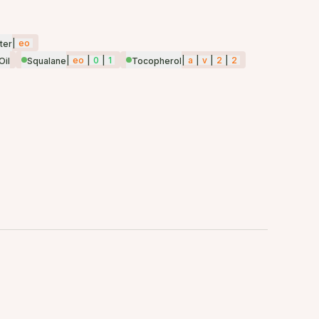
|
eo
ter
|
eo
|
0
|
1
|
a
|
v
|
2
|
2
Oil
Squalane
Tocopherol