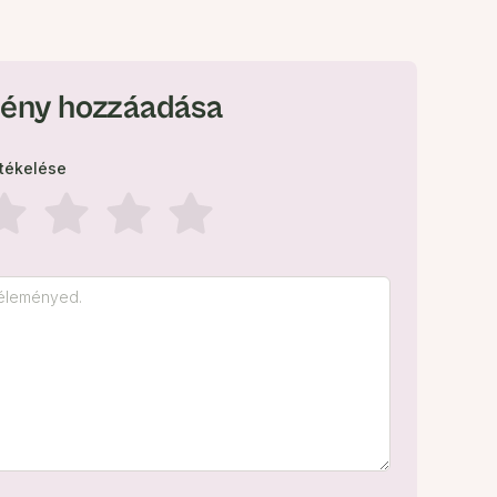
ény hozzáadása
rtékelése