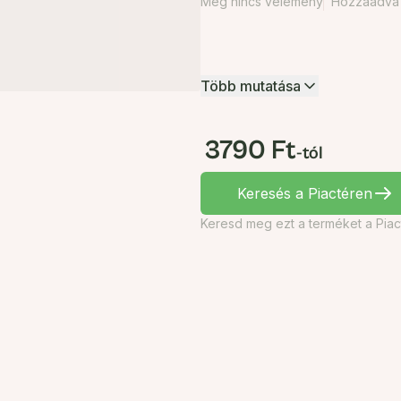
Még nincs vélemény
Hozzáadva 2
Több mutatása
3790 Ft
-tól
Keresés a Piactéren
Keresd meg ezt a terméket a Piac