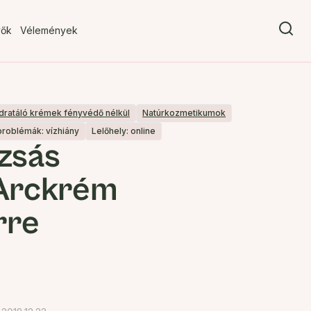
vők
Vélemények
dratáló krémek fényvédő nélkül
Natúrkozmetikumok
problémák: vízhiány
Lelőhely: online
zsás
 Arckrém
rre