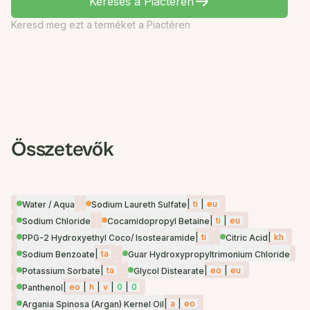
Keresés a Piactéren
Keresd meg ezt a terméket a Piactéren
Összetevők
|
ti
|
eu
Water / Aqua
Sodium Laureth Sulfate
|
ti
|
eu
Sodium Chloride
Cocamidopropyl Betaine
|
ti
|
kh
PPG-2 Hydroxyethyl Coco/ Isostearamide
Citric Acid
|
ta
Sodium Benzoate
Guar Hydroxypropyltrimonium Chloride
|
ta
|
eo
|
eu
Potassium Sorbate
Glycol Distearate
|
eo
|
h
|
v
|
0
|
0
Panthenol
|
a
|
eo
Argania Spinosa (Argan) Kernel Oil