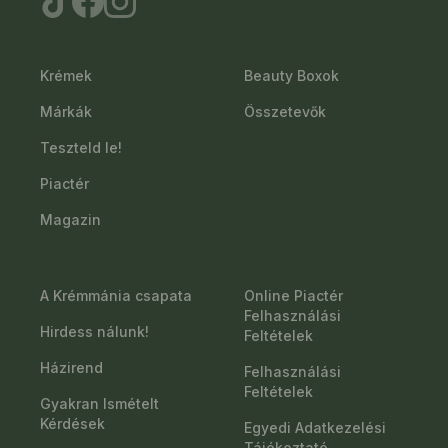
Krémek
Beauty Boxok
Márkák
Összetevők
Teszteld le!
Piactér
Magazin
A Krémmánia csapata
Online Piactér
Felhasználási
Hirdess nálunk!
Feltételek
Házirend
Felhasználási
Feltételek
Gyakran Ismételt
Kérdések
Egyedi Adatkezelési
Tájékoztató