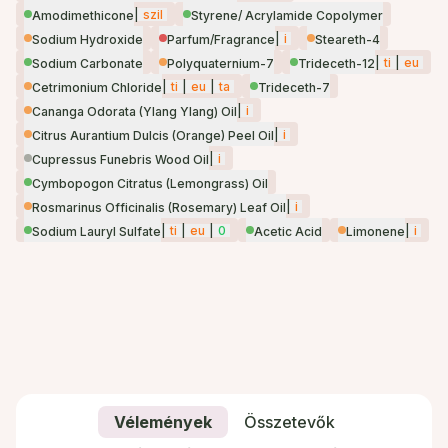
|
szil
Amodimethicone
Styrene/ Acrylamide Copolymer
|
i
Sodium Hydroxide
Parfum/Fragrance
Steareth-4
|
ti
|
eu
Sodium Carbonate
Polyquaternium-7
Trideceth-12
|
ti
|
eu
|
ta
Cetrimonium Chloride
Trideceth-7
|
i
Cananga Odorata (Ylang Ylang) Oil
|
i
Citrus Aurantium Dulcis (Orange) Peel Oil
|
i
Cupressus Funebris Wood Oil
Cymbopogon Citratus (Lemongrass) Oil
|
i
Rosmarinus Officinalis (Rosemary) Leaf Oil
|
ti
|
eu
|
0
|
i
Sodium Lauryl Sulfate
Acetic Acid
Limonene
Vélemények
Összetevők