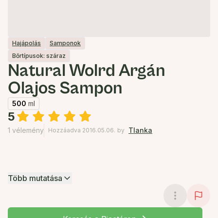
Hajápolás
Samponok
Bőrtípusok: száraz
Natural Wolrd Argán
Olajos Sampon
500
ml
5
1 vélemény
Tlanka
Hozzáadva 2016.05.06.
by
Több mutatása