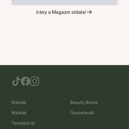
Irány a Magazin oldala!
Krémek
Beauty Boxok
Márkák
Összetevők
Teszteld le!