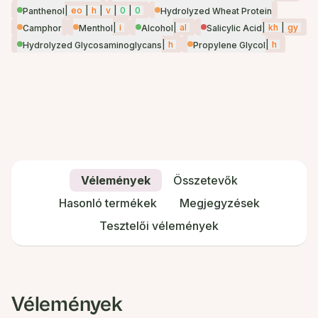
|
eo
|
h
|
v
|
0
|
0
Panthenol
Hydrolyzed Wheat Protein
|
i
|
al
|
kh
|
gy
Camphor
Menthol
Alcohol
Salicylic Acid
|
h
|
h
Hydrolyzed Glycosaminoglycans
Propylene Glycol
Vélemények
Összetevők
Hasonló termékek
Megjegyzések
Tesztelői vélemények
Vélemények