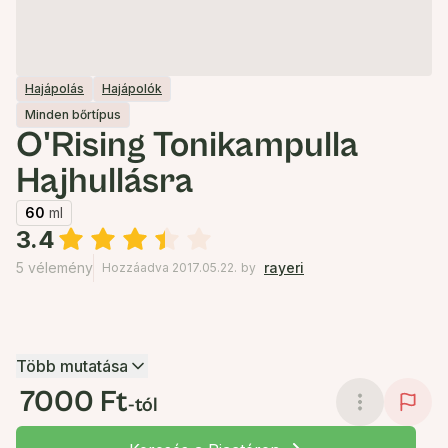
Hajápolás
Hajápolók
Minden bőrtípus
O'Rising Tonikampulla
Hajhullásra
60
ml
3.4
5 vélemény
rayeri
Hozzáadva 2017.05.22.
by
Több mutatása
7000 Ft
-tól