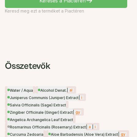
Keresés a Piactéren
Keresd meg ezt a terméket a Piactéren
Összetevők
|
al
Water / Aqua
Alcohol Denat.
|
i
Juniperus Communis (Juniper) Extract
Salvia Officinalis (Sage) Extract
|
gy
Zingiber Officinale (Ginger) Extract
Angelica Archangelica Leaf Extract
|
a
|
i
Rosmarinus Officinalis (Rosemary) Extract
|
gy
Curcuma Zedoaria
Aloe Barbadensis (Aloe Vera) Extract