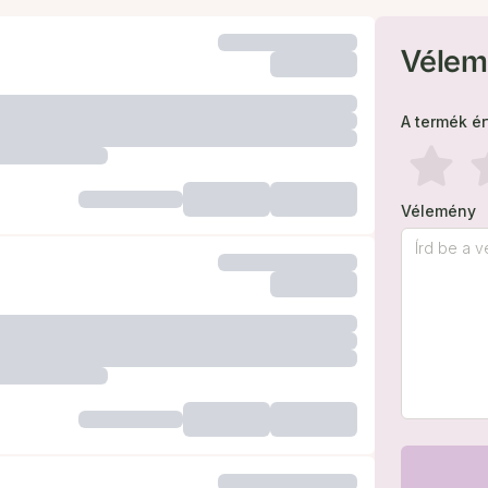
Vélem
A termék é
Vélemény