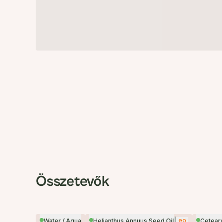
Összetevők
|
eo
Water / Aqua
Helianthus Annuus Seed Oil
Ceteary