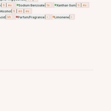
|
ti
|
eu
|
ta
|
ti
|
eu
e
Sodium Benzoate
Xanthan Gum
|
ti
|
eo
|
eu
Alcohol
|
kh
|
i
|
i
Acid
Parfum/Fragrance
Limonene