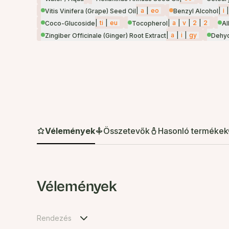
|
a
|
eo
|
i
|
Vitis Vinifera (Grape) Seed Oil
Benzyl Alcohol
|
ti
|
eu
|
a
|
v
|
2
|
2
Coco-Glucoside
Tocopherol
Al
|
a
|
i
|
gy
Zingiber Officinale (Ginger) Root Extract
Dehyd
Vélemények
Összetevők
Hasonló termékek
Vélemények
Rendezés