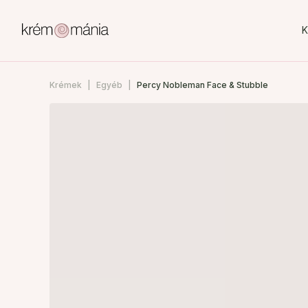
K
Krémek
Egyéb
Percy Nobleman Face & Stubble