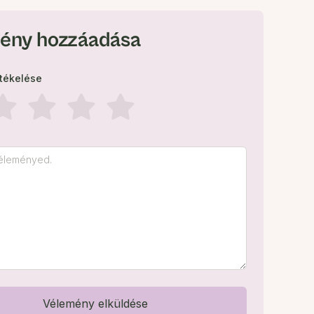
ény hozzáadása
rtékelése
Vélemény elküldése