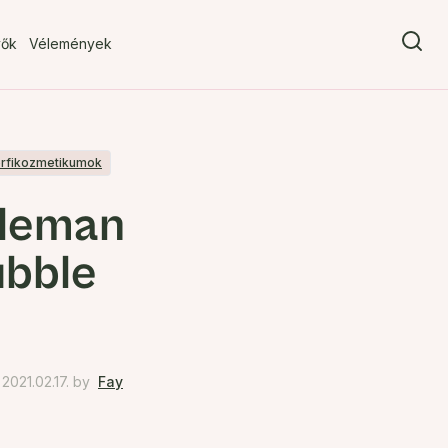
vők
Vélemények
rfikozmetikumok
bleman
ubble
021.02.17.
by
Fay