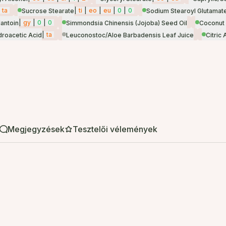
ta
|
ti
|
eo
|
eu
|
0
|
0
Sucrose Stearate
Sodium Stearoyl Glutamat
|
gy
|
0
|
0
lantoin
Simmondsia Chinensis (Jojoba) Seed Oil
Coconut 
|
ta
roacetic Acid
Leuconostoc/Aloe Barbadensis Leaf Juice
Citric 
Megjegyzések
Tesztelői vélemények