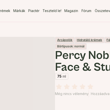
rémek
Márkák
Piactér
Teszteld le!
Magazin
Fórum
Összete
Arcápolók
Hidratáló krémek
Fé
Bőrtípusok: normál
Percy No
Face & St
75
ml
Még nincs vélemény
Hozzáadva 2