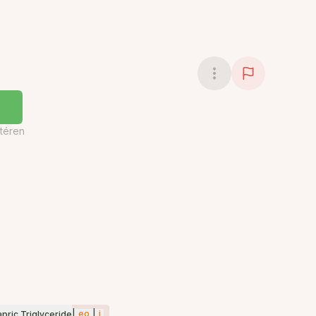
téren
|
eo
|
i
pric Triglyceride