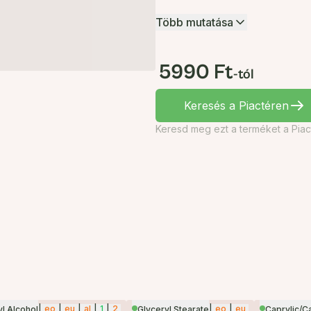
Több mutatása
5990 Ft
-tól
Keresés a Piactéren
Keresd meg ezt a terméket a Piac
|
eo
|
eu
|
al
|
1
|
2
|
eo
|
eu
l Alcohol
Glyceryl Stearate
Caprylic/Ca