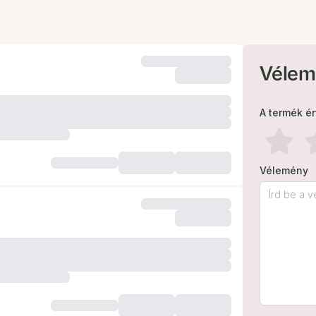
Vélem
A termék é
Vélemény