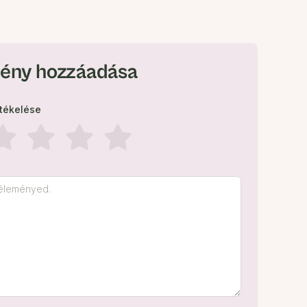
ény hozzáadása
rtékelése