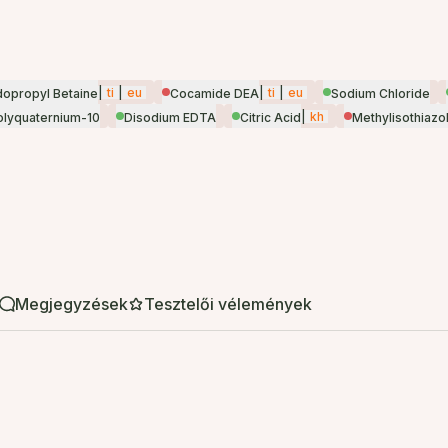
|
ti
|
eu
|
ti
|
eu
opropyl Betaine
Cocamide DEA
Sodium Chloride
|
kh
olyquaternium-10
Disodium EDTA
Citric Acid
Methylisothiazo
Megjegyzések
Tesztelői vélemények