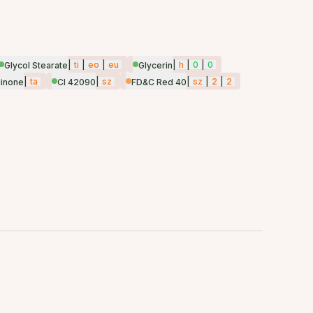
|
ti
|
eo
|
eu
|
h
|
0
|
0
Glycol Stearate
Glycerin
|
ta
|
sz
|
sz
|
2
|
2
linone
CI 42090
FD&C Red 40