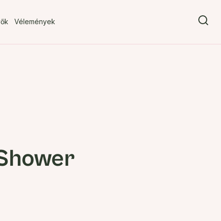
vők
Vélemények
 Shower