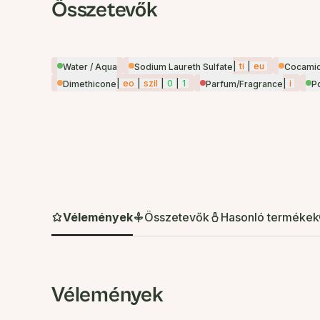
Összetevők
|
ti
|
eu
Water / Aqua
Sodium Laureth Sulfate
Cocamid
|
eo
|
szil
|
0
|
1
|
i
Dimethicone
Parfum/Fragrance
P
Vélemények
Összetevők
Hasonló termékek
Vélemények