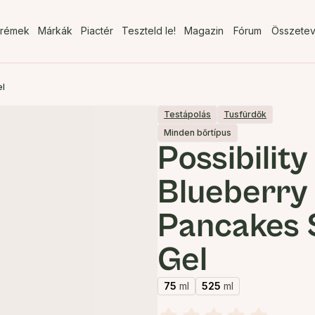
rémek
Márkák
Piactér
Teszteld le!
Magazin
Fórum
Összete
el
Testápolás
Tusfürdők
Minden bőrtípus
Possibility
Blueberry
Pancakes
Gel
75
ml
525
ml