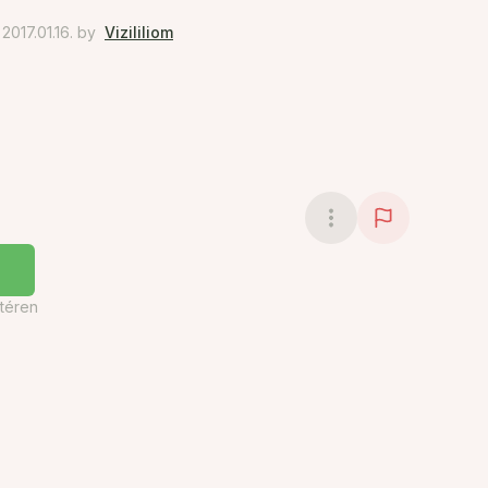
017.01.16.
by
Vizililiom
téren