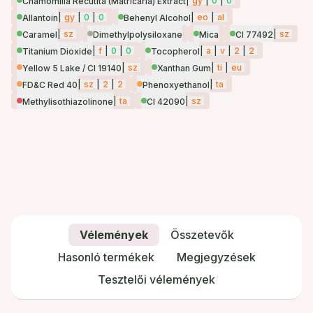
|
gy
|
0
|
0
Chamomilla Recutita (Matricaria) Extract
|
gy
|
0
|
0
|
eo
|
al
Allantoin
Behenyl Alcohol
|
sz
|
sz
Caramel
Dimethylpolysiloxane
Mica
CI 77492
|
f
|
0
|
0
|
a
|
v
|
2
|
2
Titanium Dioxide
Tocopherol
|
sz
|
ti
|
eu
Yellow 5 Lake / CI 19140
Xanthan Gum
|
sz
|
2
|
2
|
ta
FD&C Red 40
Phenoxyethanol
|
ta
|
sz
Methylisothiazolinone
CI 42090
Vélemények
Összetevők
Hasonló termékek
Megjegyzések
Tesztelői vélemények