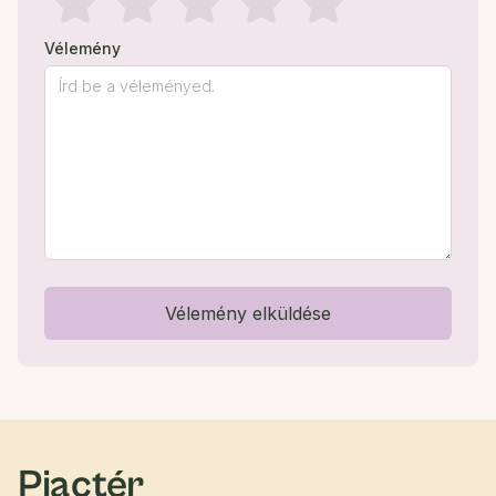
Vélemény
Vélemény elküldése
Piactér