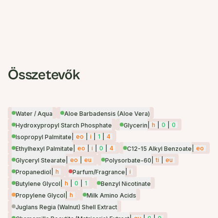
Összetevők
Water / Aqua
Aloe Barbadensis (Aloe Vera)
|
h
|
0
|
0
Hydroxypropyl Starch Phosphate
Glycerin
|
eo
|
i
|
1
|
4
Isopropyl Palmitate
|
eo
|
i
|
0
|
4
|
eo
Ethylhexyl Palmitate
C12-15 Alkyl Benzoate
|
eo
|
eu
|
ti
|
eu
Glyceryl Stearate
Polysorbate-60
|
h
|
i
Propanediol
Parfum/Fragrance
|
h
|
0
|
1
Butylene Glycol
Benzyl Nicotinate
|
h
Propylene Glycol
Milk Amino Acids
Juglans Regia (Walnut) Shell Extract