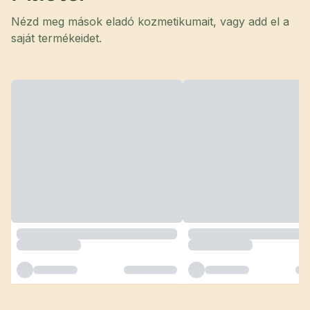
Nézd meg mások eladó kozmetikumait, vagy add el a
saját termékeidet.