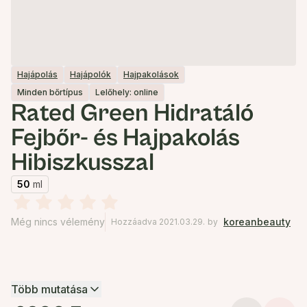
Hajápolás
Hajápolók
Hajpakolások
Minden bőrtípus
Lelőhely: online
Rated Green Hidratáló
Fejbőr- és Hajpakolás
Hibiszkusszal
50
ml
Még nincs vélemény
koreanbeauty
Hozzáadva 2021.03.29.
by
Több mutatása