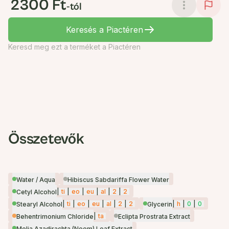
2300 Ft
-tól
Keresés a Piactéren
Keresd meg ezt a terméket a Piactéren
Összetevők
Water / Aqua
Hibiscus Sabdariffa Flower Water
|
ti
|
eo
|
eu
|
al
|
2
|
2
Cetyl Alcohol
|
ti
|
eo
|
eu
|
al
|
2
|
2
|
h
|
0
|
0
Stearyl Alcohol
Glycerin
|
ta
Behentrimonium Chloride
Eclipta Prostrata Extract
Melia Azadirachta (Neem) Leaf Extract