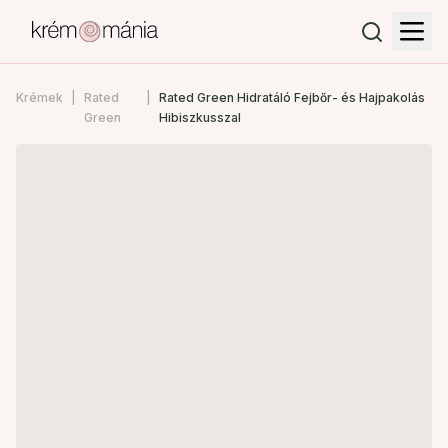
Krémek
Rated
Rated Green Hidratáló Fejbőr- és Hajpakolás
Green
Hibiszkusszal