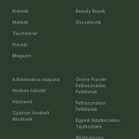
Krémek
Beauty Boxok
Márkák
Összetevők
Teszteld le!
Piactér
Magazin
A Krémmánia csapata
Online Piactér
Felhasználási
Hirdess nálunk!
Feltételek
Házirend
Felhasználási
Feltételek
Gyakran Ismételt
Kérdések
Egyedi Adatkezelési
Tájékoztató
Átláthatóság