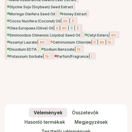
Glycine Soja (Soybean) Seed Extract
Moringa Oleifera Seed Oil
Honey Extract
|
eo
|
4
Cocos Nucifera (Coconut) Oil
|
a
|
eo
|
0
|
2
Olea Europaea (Olive) Oil
|
eo
Simmondsia Chinensis (Jojoba) Seed Oil
Cetyl Esters
|
eo
|
ti
|
eu
|
ta
Isoamyl Laurate
Cetrimonium Chloride
|
ta
Disodium EDTA
Sodium Benzoate
|
ta
|
i
Potassium Sorbate
Parfum/Fragrance
Vélemények
Összetevők
Hasonló termékek
Megjegyzések
Tesztelői vélemények