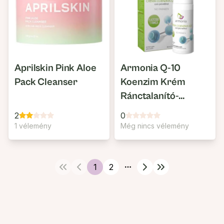
Aprilskin Pink Aloe
Armonia Q-10
Pack Cleanser
Koenzim Krém
Ránctalanító-
Bőrfiatalító
2
0
1 vélemény
Még nincs vélemény
1
2
More pages