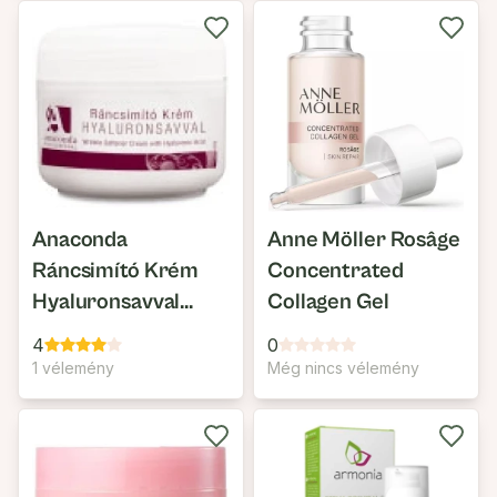
Anaconda
Anne Möller Rosâge
Ráncsimító Krém
Concentrated
Hyaluronsavval
Collagen Gel
(régi)
4
0
1 vélemény
Még nincs vélemény