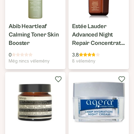
Abib Heartleaf
Estée Lauder
Calming Toner Skin
Advanced Night
Booster
Repair Concentrate
Recovery Boosting
0
3.8
Treatment
Még nincs vélemény
8 vélemény