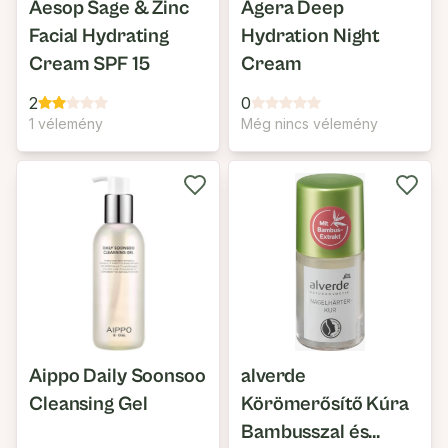
Aesop Sage & Zinc
Agera Deep
Facial Hydrating
Hydration Night
Cream SPF 15
Cream
2
0
1 vélemény
Még nincs vélemény
Aippo Daily Soonsoo
alverde
Cleansing Gel
Körömerősítő Kúra
Bambusszal és