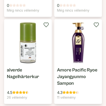
Növényi Keratinnal
0
0
Még nincs vélemény
Még nincs vélemény
alverde
Amore Pacific Ryoe
Nagelhärterkur
Jayangyunmo
Sampon
4.5
4.3
26 vélemény
11 vélemény