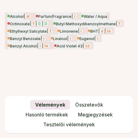
|
al
|
i
Alcohol
Parfum/Fragrance
Water / Aqua
|
f
|
0
|
0
|
f
Octinoxate
Butyl Methoxydibenzoylmethane
|
f
|
i
|
a
|
ta
Ethylhexyl Salicylate
Limonene
BHT
|
i
|
i
|
i
Benzyl Benzoate
Linalool
Eugenol
|
i
|
ta
|
sz
Benzyl Alcohol
Acid Violet 43
Vélemények
Összetevők
Hasonló termékek
Megjegyzések
Tesztelői vélemények