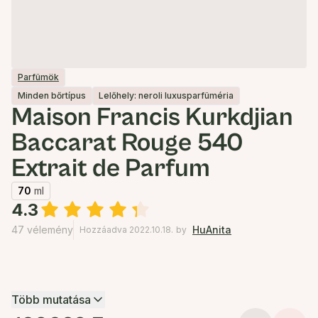
Parfümök
Minden bőrtípus
Lelőhely: neroli luxusparfüméria
Maison Francis Kurkdjian
Baccarat Rouge 540
Extrait de Parfum
70
ml
4.3
47 vélemény
HuAnita
Hozzáadva 2022.10.18.
by
Több mutatása