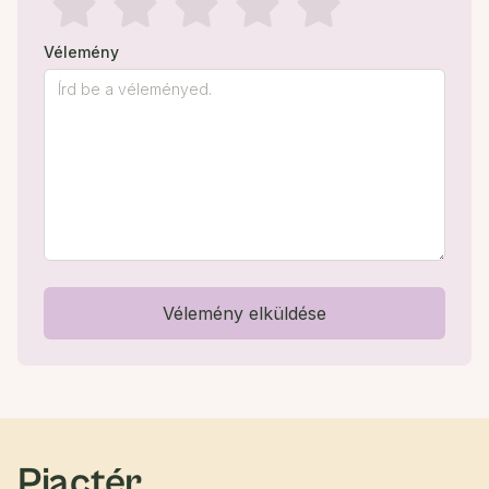
Vélemény
Vélemény elküldése
Piactér