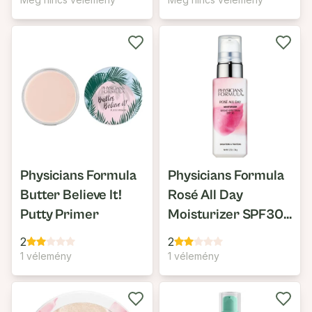
Physicians Formula
Physicians Formula
Butter Believe It!
Rosé All Day
Putty Primer
Moisturizer SPF30
Nappali Hidratáló
2
2
1 vélemény
1 vélemény