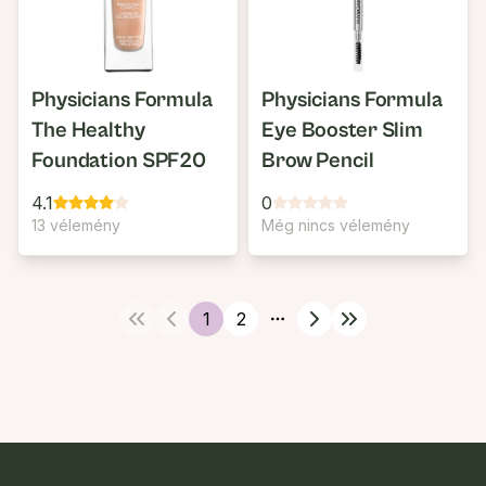
Physicians Formula
Physicians Formula
The Healthy
Eye Booster Slim
Foundation SPF20
Brow Pencil
4.1
0
13 vélemény
Még nincs vélemény
1
2
More pages