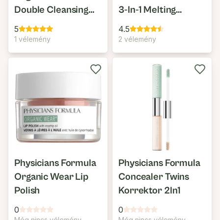
Double Cleansing
3-In-1 Melting
Oil
Cleansing Balm
5
4.5
1 vélemény
2 vélemény
Physicians Formula
Physicians Formula
Organic Wear Lip
Concealer Twins
Polish
Korrektor 2In1
0
0
Még nincs vélemény
Még nincs vélemény