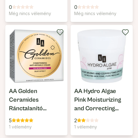
Arannyal
Arckrém Száraz és
0
0
Normál Bőrre
Még nincs vélemény
Még nincs vélemény
AA Golden
AA Hydro Algae
Ceramides
Pink Moisturizing
Ránctalanító
and Correcting
Nappali Arckrém
Cream
5
2
Száraz és Normál
1 vélemény
1 vélemény
Bőrre