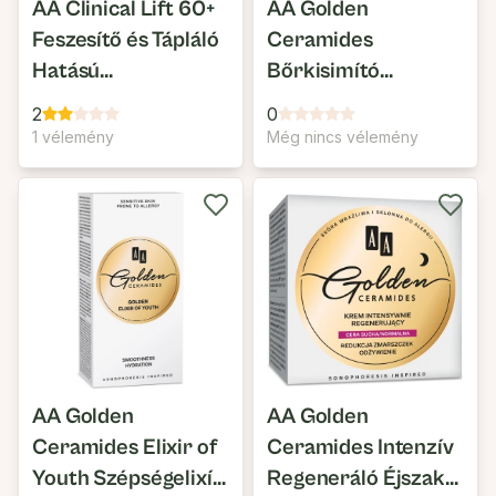
AA Clinical Lift 60+
AA Golden
Feszesítő és Tápláló
Ceramides
Hatású
Bőrkisimító
Szemkörnyéki
Szemkörnyéki
2
0
Krém
Krém
1 vélemény
Még nincs vélemény
AA Golden
AA Golden
Ceramides Elixir of
Ceramides Intenzív
Youth Szépségelixír
Regeneráló Éjszakai