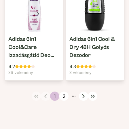
Adidas 6in1
Adidas 6in1 Cool &
Cool&Care
Dry 48H Golyós
Izzadásgátló Deo
Dezodor
Spray
4.2
4.3
36 vélemény
3 vélemény
1
2
More pages