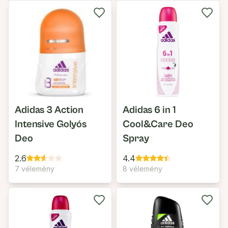
Adidas 3 Action
Adidas 6 in 1
Intensive Golyós
Cool&Care Deo
Deo
Spray
2.6
4.4
7 vélemény
8 vélemény