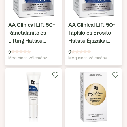
AA Clinical Lift 50+
AA Clinical Lift 50+
Ránctalanító és
Tápláló és Erősítő
Lifting Hatású
Hatású Éjszakai
Nappali Arckrém
Arckrém
0
0
Még nincs vélemény
Még nincs vélemény