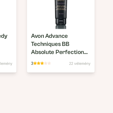
edy
Avon Advance
Techniques BB
Absolute Perfection
Öblítést Nem Igénylő
3
élemény
22 vélemény
Hajbalzsam