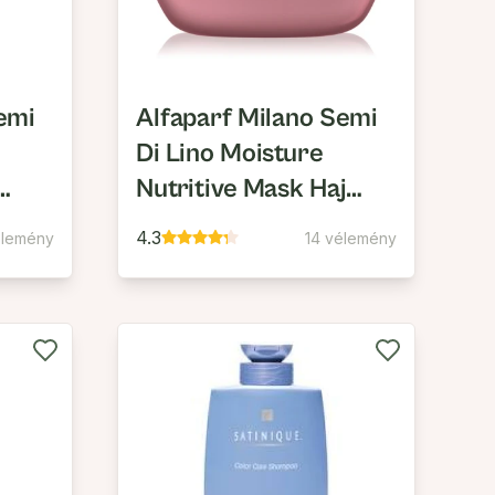
emi
Alfaparf Milano Semi
Di Lino Moisture
Nutritive Mask Haj
Maszk Száraz Hajra
4.3
élemény
14 vélemény