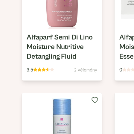
Alfaparf Semi Di Lino
Alfa
Moisture Nutritive
Mois
Detangling Fluid
Essen
3.5
0
2 vélemény