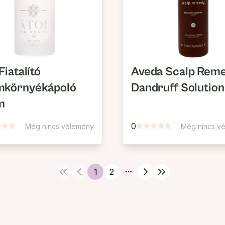
Fiatalító
Aveda Scalp Rem
mkörnyékápoló
Dandruff Solution
m
0
Még nincs vélemény
Még nincs v
1
2
More pages