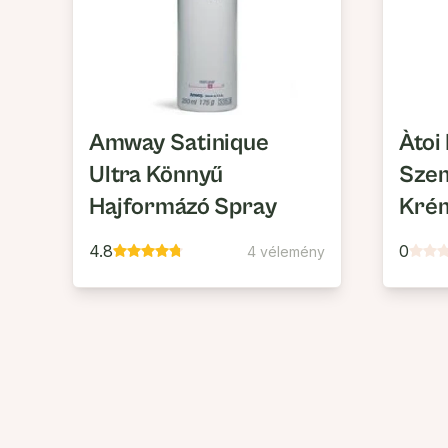
Amway Satinique
Àtoi 
Ultra Könnyű
Sze
Hajformázó Spray
Kré
4.8
0
4 vélemény