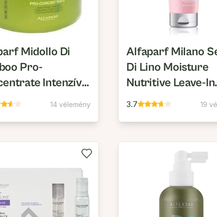
parf Midollo Di
Alfaparf Milano S
boo Pro-
Di Lino Moisture
entrate Intenzív
Nutritive Leave-In
ein Pakolás
Conditioner
3.7
14 vélemény
19 v