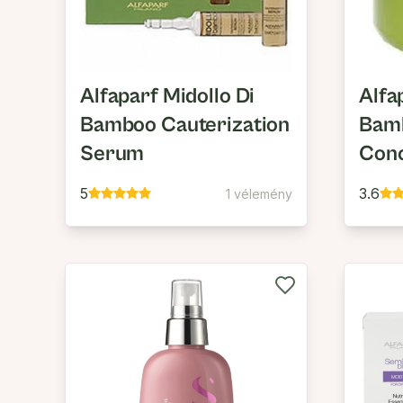
Alfaparf Midollo Di
Alfa
Bamboo Cauterization
Bam
Serum
Conc
Prot
5
3.6
1 vélemény