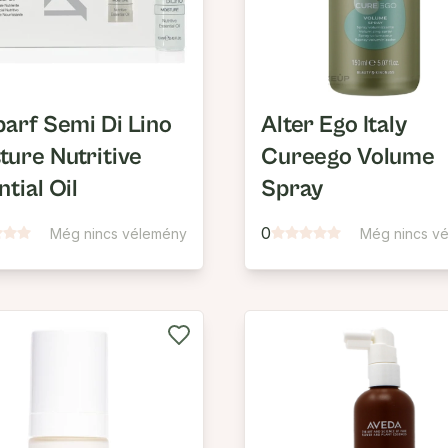
parf Semi Di Lino
Alter Ego Italy
ture Nutritive
Cureego Volume
tial Oil
Spray
0
Még nincs vélemény
Még nincs v