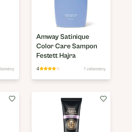
Amway Satinique
Color Care Sampon
Festett Hajra
4
élemény
1 vélemény