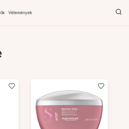
vők
Vélemények
e