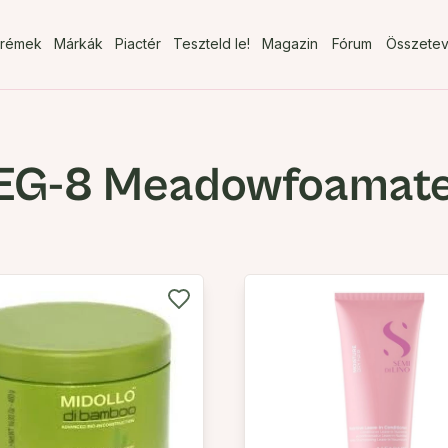
rémek
Márkák
Piactér
Teszteld le!
Magazin
Fórum
Összete
PEG-8 Meadowfoamat