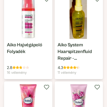
Aiko Hajvégápoló
Aiko System
Folyadék
Haarspitzenfluid
Repair -
Hajvégápoló
2.8
4.3
16 vélemény
11 vélemény