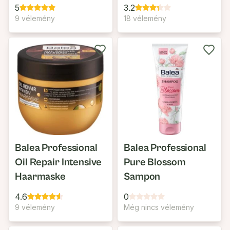
5
3.2
9 vélemény
18 vélemény
Balea Professional
Balea Professional
Oil Repair Intensive
Pure Blossom
Haarmaske
Sampon
4.6
0
9 vélemény
Még nincs vélemény