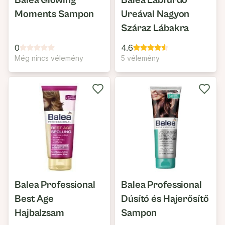
Balea Glowing
Balea Lábfürdő
Moments Sampon
Ureával Nagyon
Száraz Lábakra
0
4.6
Még nincs vélemény
5 vélemény
Balea Professional
Balea Professional
Best Age
Dúsító és Hajerősítő
Hajbalzsam
Sampon