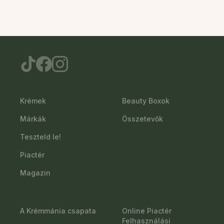
Krémek
Beauty Boxok
Márkák
Összetevők
Teszteld le!
Piactér
Magazin
A Krémmánia csapata
Online Piactér
Felhasználási