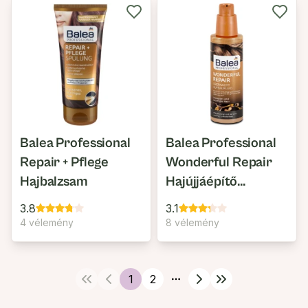
Balea Professional
Balea Professional
Repair + Pflege
Wonderful Repair
Hajbalzsam
Hajújjáépítő
Éjszakai Fluid
3.8
3.1
4 vélemény
8 vélemény
1
2
More pages