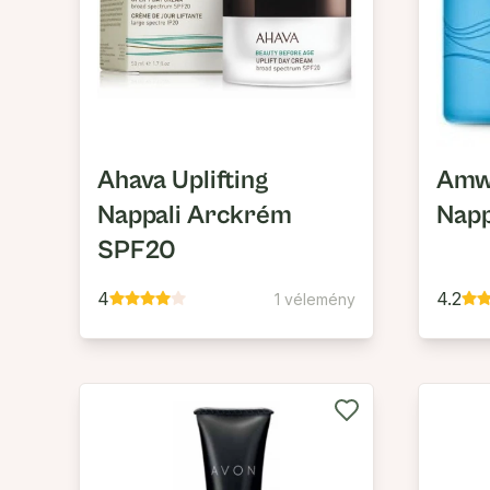
Ahava Uplifting
Amw
Nappali Arckrém
Napp
SPF20
4
4.2
1 vélemény