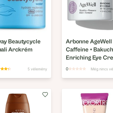
ay Beautycycle
Arbonne AgeWell
ali Arckrém
Caffeine + Bakuch
Enriching Eye Cr
0
5 vélemény
Még nincs v