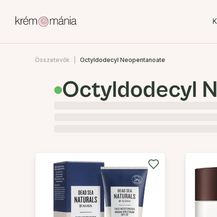
K
Összetevők
Octyldodecyl Neopentanoate
Octyldodecyl 