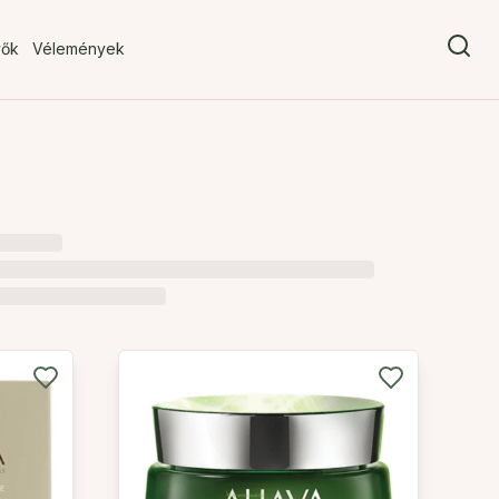
vők
Vélemények