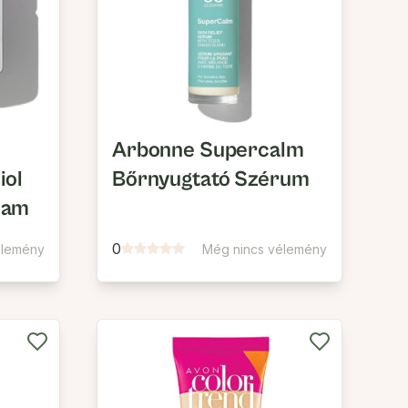
Arbonne Supercalm
iol
Bőrnyugtató Szérum
eam
0
élemény
Még nincs vélemény