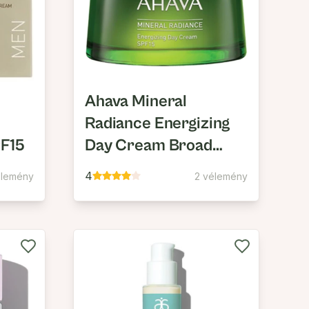
Ahava Mineral
Radiance Energizing
PF15
Day Cream Broad
Spectrum SPF15
4
élemény
2 vélemény