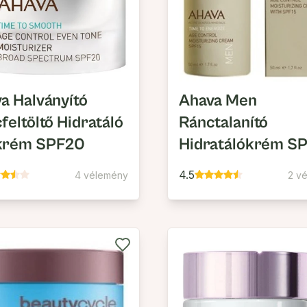
a Halványító
Ahava Men
feltöltő Hidratáló
Ránctalanító
krém SPF20
Hidratálókrém S
4.5
4 vélemény
2 v