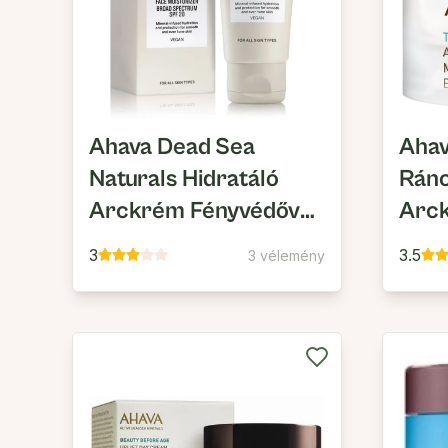
Ahava Dead Sea
Ahav
Naturals Hidratáló
Ránc
Arckrém Fényvédővel
Arc
SPF20
3
3.5
3 vélemény