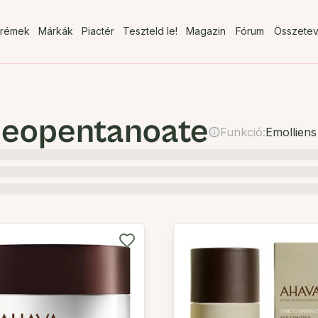
rémek
Márkák
Piactér
Teszteld le!
Magazin
Fórum
Összete
Neopentanoate
Funkció:
Emolliens