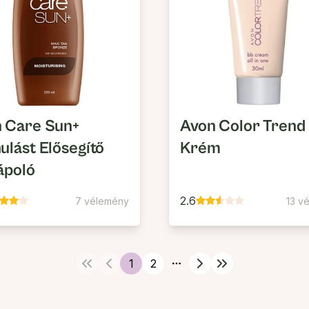
 Care Sun+
Avon Color Trend
ulást Elősegítő
Krém
ápoló
2.6
7 vélemény
13 v
1
2
More pages