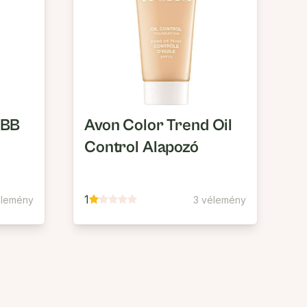
 BB
Avon Color Trend Oil
Control Alapozó
1
élemény
3 vélemény