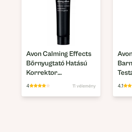
Avon Calming Effects
Avon
Bőrnyugtató Hatású
Barn
Korrektor
Test
Kipirosodott Bőrre
4
4.1
11 vélemény