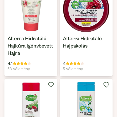
Alterra Hidratáló
Alterra Hidratáló
Hajkúra Igénybevett
Hajpakolás
Hajra
4.1
4
58 vélemény
5 vélemény