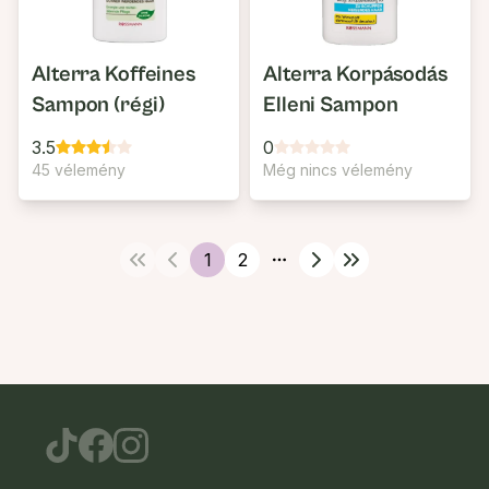
Alterra Koffeines
Alterra Korpásodás
Sampon (régi)
Elleni Sampon
3.5
0
45 vélemény
Még nincs vélemény
1
2
More pages