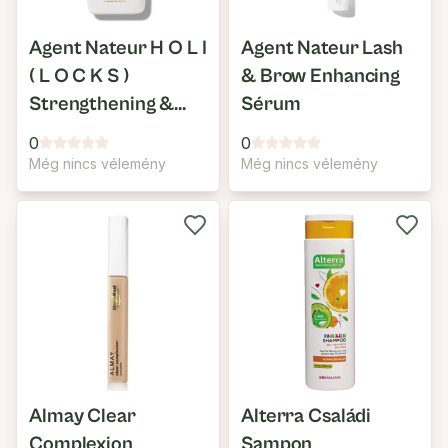
Agent Nateur H O L I
Agent Nateur Lash
( L O C K S )
& Brow Enhancing
Strengthening &
Sérum
Detangling & Anti-
0
0
Hair Fall Serum
Még nincs vélemény
Még nincs vélemény
Almay Clear
Alterra Családi
Complexion
Sampon