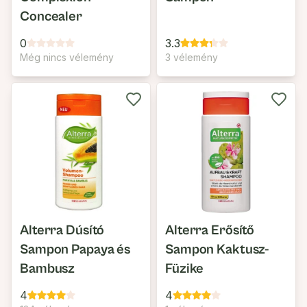
Concealer
0
3.3
Még nincs vélemény
3 vélemény
Alterra Dúsító
Alterra Erősítő
Sampon Papaya és
Sampon Kaktusz-
Bambusz
Füzike
4
4