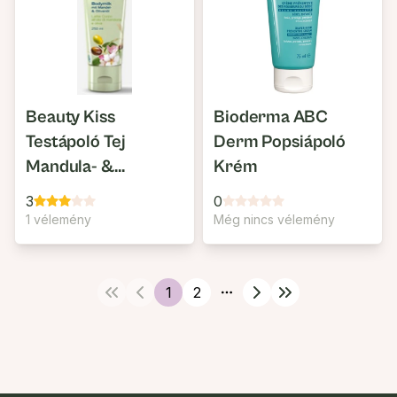
Beauty Kiss
Bioderma ABC
Testápoló Tej
Derm Popsiápoló
Mandula- &
Krém
Olívaolaj
3
0
1 vélemény
Még nincs vélemény
1
2
More pages