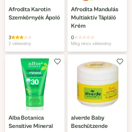
Afrodita Karotin
Afrodita Mandulás
Szemkörnyék Ápoló
Multiaktív Tápláló
Krém
3
0
2 vélemény
Még nincs vélemény
Alba Botanica
alverde Baby
Sensitive Mineral
Beschützende