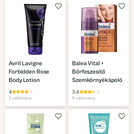
Avril Lavigne
Balea Vital +
Forbidden Rose
Bőrfeszesítő
Body Lotion
Szemkörnyékápoló
4
3.4
2 vélemény
8 vélemény