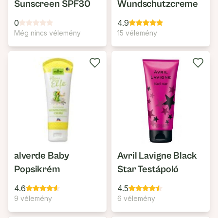
Sunscreen SPF30
Wundschutzcreme
0
4.9
Még nincs vélemény
15 vélemény
alverde Baby
Avril Lavigne Black
Popsikrém
Star Testápoló
4.6
4.5
9 vélemény
6 vélemény