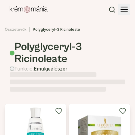
Összetevők
Polyglyceryl-3 Ricinoleate
Polyglyceryl-3
Ricinoleate
Funkció:
Emulgeálószer