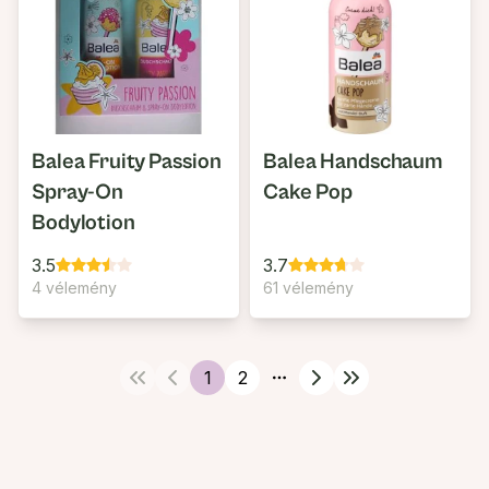
Balea Fruity Passion
Balea Handschaum
Spray-On
Cake Pop
Bodylotion
3.5
3.7
4 vélemény
61 vélemény
1
2
More pages