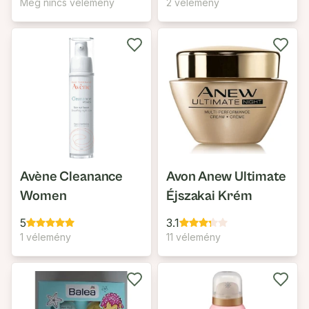
Pflege Nacht
Még nincs vélemény
2 vélemény
Avène Cleanance
Avon Anew Ultimate
Women
Éjszakai Krém
5
3.1
1 vélemény
11 vélemény