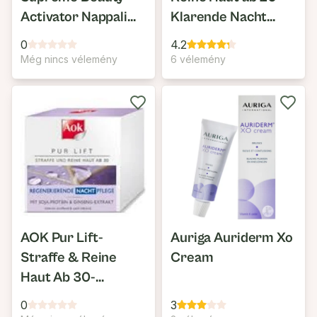
Activator Nappali
Klarende Nacht
Arckrém Normál és
Pflege
0
4.2
Kombinált Bőrre
Még nincs vélemény
6 vélemény
SPF15
AOK Pur Lift-
Auriga Auriderm Xo
Straffe & Reine
Cream
Haut Ab 30-
Regenerierende
0
3