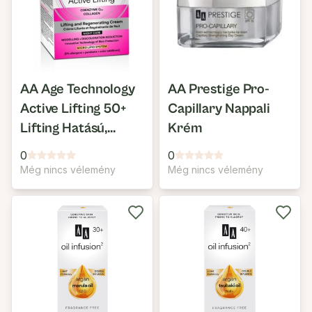
AA Age Technology
AA Prestige Pro-
Active Lifting 50+
Capillary Nappali
Lifting Hatású,
Krém
Regeneráló Éjszakai
0
0
Arckrém
Még nincs vélemény
Még nincs vélemény