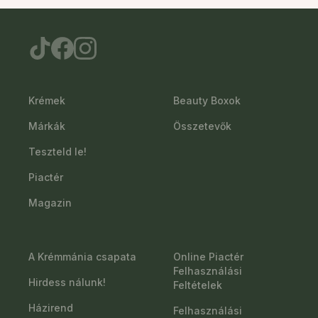
Krémek
Beauty Boxok
Márkák
Összetevők
Teszteld le!
Piactér
Magazin
A Krémmánia csapata
Online Piactér
Felhasználási
Hirdess nálunk!
Feltételek
Házirend
Felhasználási