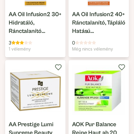
AA Oil Infusion2 30+
AA Oil Infusion2 40+
Hidratáló,
Ránctalanító, Tápláló
Ránctalanító
Hatású
Szemkörnyéki
Szemkörnyéki
3
0
Krém
Krém
1 vélemény
Még nincs vélemény
AA Prestige Lumi
AOK Pur Balance
Supreme Beauty
Reine Haut ab 20