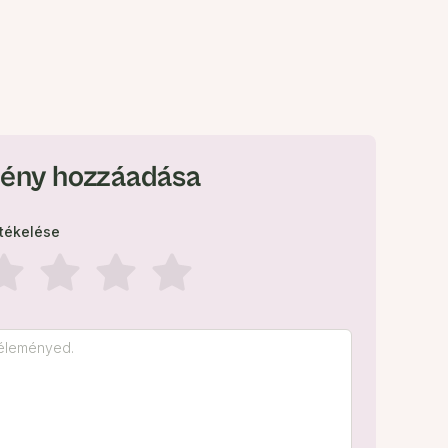
ény hozzáadása
rtékelése