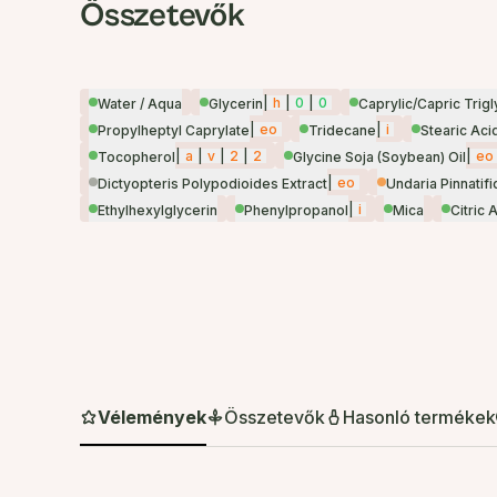
Összetevők
|
h
|
0
|
0
Water / Aqua
Glycerin
Caprylic/Capric Trig
|
eo
|
i
Propylheptyl Caprylate
Tridecane
Stearic Aci
|
a
|
v
|
2
|
2
|
eo
Tocopherol
Glycine Soja (Soybean) Oil
|
eo
Dictyopteris Polypodioides Extract
Undaria Pinnatifi
|
i
Ethylhexylglycerin
Phenylpropanol
Mica
Citric 
Vélemények
Összetevők
Hasonló termékek