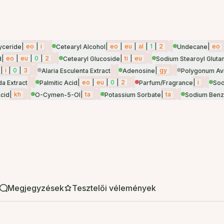
|
eo
|
i
|
eo
|
eu
|
al
|
1
|
2
|
eo
lyceride
Cetearyl Alcohol
Undecane
|
eo
|
eu
|
0
|
2
|
ti
|
eu
d
Cetearyl Glucoside
Sodium Stearoyl Gluta
|
i
|
0
|
3
|
gy
Alaria Esculenta Extract
Adenosine
Polygonum Avi
|
eo
|
eu
|
0
|
2
|
i
da Extract
Palmitic Acid
Parfum/Fragrance
Sod
|
kh
|
ta
|
ta
Acid
O-Cymen-5-Ol
Potassium Sorbate
Sodium Benz
Megjegyzések
Tesztelői vélemények