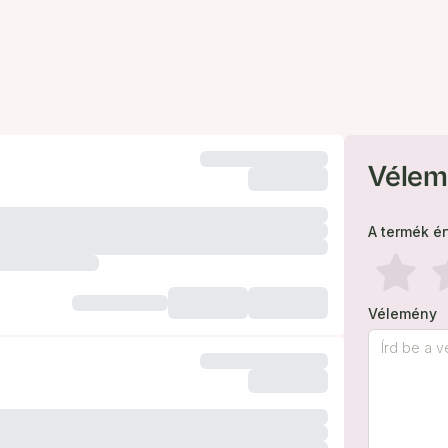
Vélem
A termék é
Vélemény