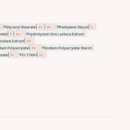
|
eo
|
eu
|
h
Glyceryl Stearate
Pentylene Glycol
|
ti
|
eu
mate
Hydrolyzed Ulva Lactuca Extract
|
eo
culare Extract
|
eo
ium Polyacrylate
Sodium Polyacrylate Starch
|
ta
|
sz
oate
CI 77491