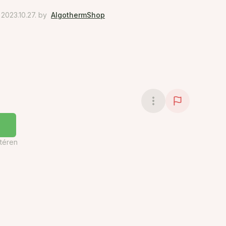
2023.10.27.
by
AlgothermShop
téren