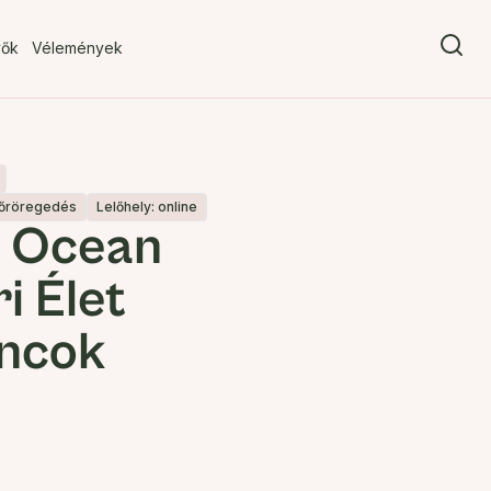
vők
Vélemények
bőröregedés
Lelőhely: online
 Ocean
i Élet
ncok