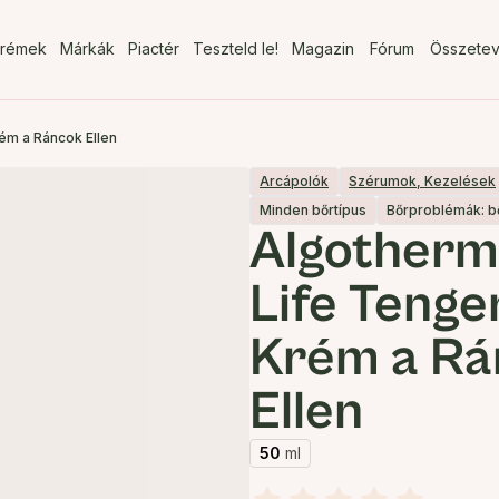
rémek
Márkák
Piactér
Teszteld le!
Magazin
Fórum
Összete
ém a Ráncok Ellen
Arcápolók
Szérumok, Kezelések
Minden bőrtípus
Bőrproblémák: 
Algotherm
Life Tenger
Krém a Rá
Ellen
50
ml