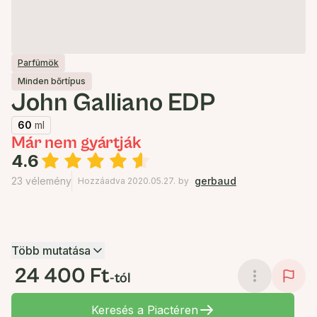
Parfümök
Minden bőrtípus
John Galliano EDP
60
ml
Már nem gyártják
4.6
23 vélemény
gerbaud
Hozzáadva 2020.05.27.
by
Több mutatása
24 400 Ft
-tól
Keresés a Piactéren