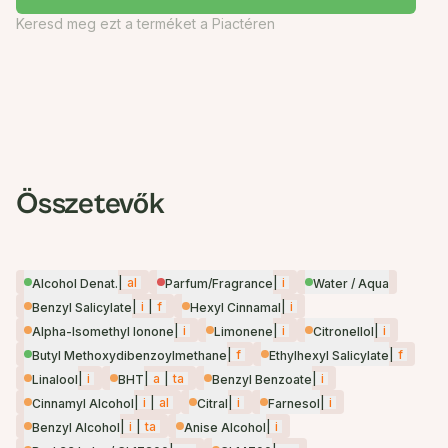
Keresd meg ezt a terméket a Piactéren
Összetevők
|
al
|
i
Alcohol Denat.
Parfum/Fragrance
Water / Aqua
|
i
|
f
|
i
Benzyl Salicylate
Hexyl Cinnamal
|
i
|
i
|
i
Alpha-Isomethyl Ionone
Limonene
Citronellol
|
f
|
f
Butyl Methoxydibenzoylmethane
Ethylhexyl Salicylate
|
i
|
a
|
ta
|
i
Linalool
BHT
Benzyl Benzoate
|
i
|
al
|
i
|
i
Cinnamyl Alcohol
Citral
Farnesol
|
i
|
ta
|
i
Benzyl Alcohol
Anise Alcohol