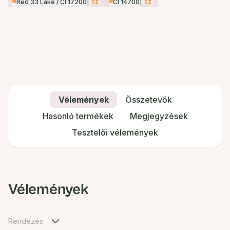
|
sz
|
sz
Red 33 Lake / CI 17200
CI 14700
Vélemények
Összetevők
Hasonló termékek
Megjegyzések
Tesztelői vélemények
Vélemények
Rendezés