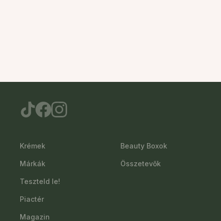
Krémek
Beauty Boxok
Márkák
Összetevők
Teszteld le!
Piactér
Magazin