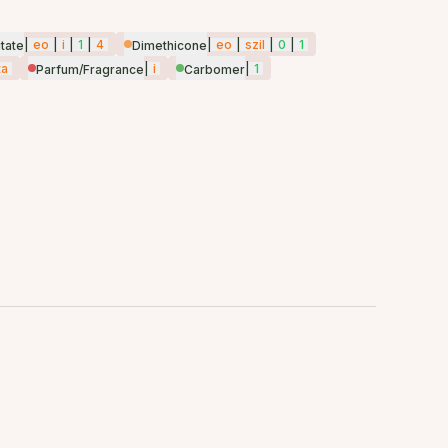
|
eo
|
i
|
1
|
4
|
eo
|
szil
|
0
|
1
tate
Dimethicone
ta
|
i
|
1
Parfum/Fragrance
Carbomer