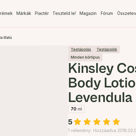
rémek
Márkák
Piactér
Teszteld le!
Magazin
Fórum
Összete
 Illatú
Testápolás
Testápolók
Minden bőrtípus
Kinsley C
Body Lotio
Levendula I
70
ml
5
1 vélemény
Hozzáadva 2018.02.0