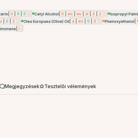
|
h
|
0
|
0
|
ti
|
eo
|
eu
|
al
|
2
|
2
cerin
Cetyl Alcohol
Isopropyl Palmi
u
|
0
|
2
|
a
|
eo
|
0
|
2
|
Olea Europaea (Olive) Oil
Phenoxyethanol
|
i
Limonene
Megjegyzések
Tesztelői vélemények