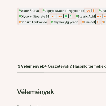
|
eo
|
i
Water / Aqua
Caprylic/Capric Triglyceride
Gly
|
eo
|
eu
|
0
|
1
|
eo
|
e
Glyceryl Stearate SE
Stearic Acid
|
i
Sodium Hydroxide
Ethylhexylglycerin
Linalool
Vélemények
Összetevők
Hasonló termékek
Vélemények