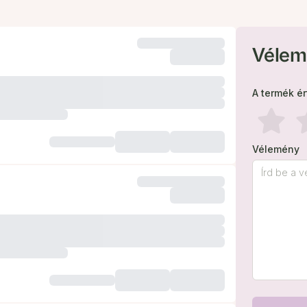
Vélem
A termék é
Vélemény