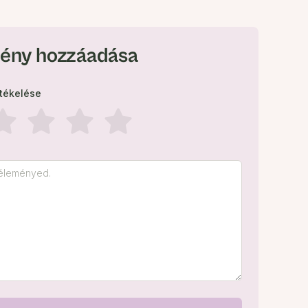
ény hozzáadása
rtékelése