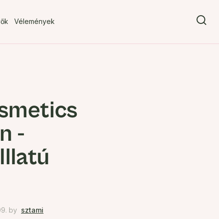
vők
Vélemények
osmetics
n -
llatú
9.
by
sztami