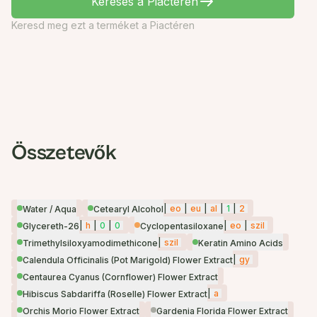
Keresés a Piactéren
Keresd meg ezt a terméket a Piactéren
Összetevők
|
eo
|
eu
|
al
|
1
|
2
Water / Aqua
Cetearyl Alcohol
|
h
|
0
|
0
|
eo
|
szil
Glycereth-26
Cyclopentasiloxane
|
szil
Trimethylsiloxyamodimethicone
Keratin Amino Acids
|
gy
Calendula Officinalis (Pot Marigold) Flower Extract
Centaurea Cyanus (Cornflower) Flower Extract
|
a
Hibiscus Sabdariffa (Roselle) Flower Extract
Orchis Morio Flower Extract
Gardenia Florida Flower Extract