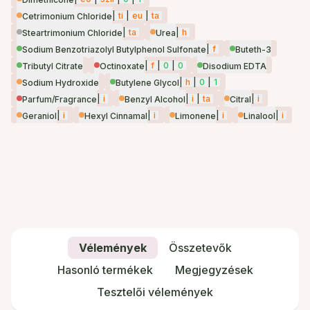
|
ti
|
eu
|
ta
Cetrimonium Chloride
|
ta
|
h
Steartrimonium Chloride
Urea
|
f
Sodium Benzotriazolyl Butylphenol Sulfonate
Buteth-3
|
f
|
0
|
0
Tributyl Citrate
Octinoxate
Disodium EDTA
|
h
|
0
|
1
Sodium Hydroxide
Butylene Glycol
|
i
|
i
|
ta
|
i
Parfum/Fragrance
Benzyl Alcohol
Citral
|
i
|
i
|
i
|
i
Geraniol
Hexyl Cinnamal
Limonene
Linalool
Vélemények
Összetevők
Hasonló termékek
Megjegyzések
Tesztelői vélemények