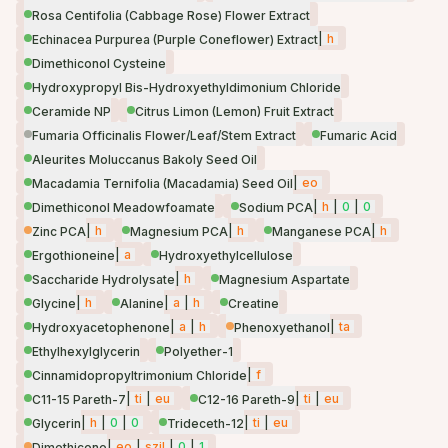
Rosa Centifolia (Cabbage Rose) Flower Extract
|
h
Echinacea Purpurea (Purple Coneflower) Extract
Dimethiconol Cysteine
Hydroxypropyl Bis-Hydroxyethyldimonium Chloride
Ceramide NP
Citrus Limon (Lemon) Fruit Extract
Fumaria Officinalis Flower/Leaf/Stem Extract
Fumaric Acid
Aleurites Moluccanus Bakoly Seed Oil
|
eo
Macadamia Ternifolia (Macadamia) Seed Oil
|
h
|
0
|
0
Dimethiconol Meadowfoamate
Sodium PCA
|
h
|
h
|
h
Zinc PCA
Magnesium PCA
Manganese PCA
|
a
Ergothioneine
Hydroxyethylcellulose
|
h
Saccharide Hydrolysate
Magnesium Aspartate
|
h
|
a
|
h
Glycine
Alanine
Creatine
|
a
|
h
|
ta
Hydroxyacetophenone
Phenoxyethanol
Ethylhexylglycerin
Polyether-1
|
f
Cinnamidopropyltrimonium Chloride
|
ti
|
eu
|
ti
|
eu
C11-15 Pareth-7
C12-16 Pareth-9
|
h
|
0
|
0
|
ti
|
eu
Glycerin
Trideceth-12
|
eo
|
szil
|
0
|
1
Dimethicone