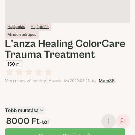
Hajápolás
Hajápolók
Minden bőrtípus
L'anza Healing ColorCare
Trauma Treatment
150
ml
Még nincs vélemény
Maci86
Hozzáadva 2020.08.25.
by
Több mutatása
8000 Ft
-tól