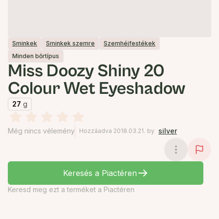
Sminkek
Sminkek szemre
Szemhéjfestékek
Minden bőrtípus
Miss Doozy Shiny 20
Colour Wet Eyeshadow
27
g
Még nincs vélemény
silver
Hozzáadva 2018.03.21.
by
Keresés a Piactéren
Keresd meg ezt a terméket a Piactéren