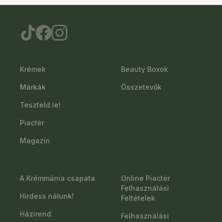
Krémek
Beauty Boxok
Márkák
Összetevők
Teszteld le!
Piactér
Magazin
A Krémmánia csapata
Online Piactér
Felhasználási
Hirdess nálunk!
Feltételek
Házirend
Felhasználási