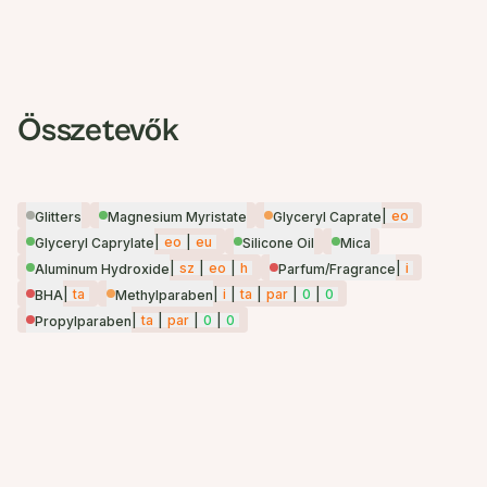
Összetevők
|
eo
Glitters
Magnesium Myristate
Glyceryl Caprate
|
eo
|
eu
Glyceryl Caprylate
Silicone Oil
Mica
|
sz
|
eo
|
h
|
i
Aluminum Hydroxide
Parfum/Fragrance
|
ta
|
i
|
ta
|
par
|
0
|
0
BHA
Methylparaben
|
ta
|
par
|
0
|
0
Propylparaben