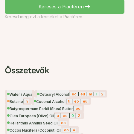
Keresés a Piactéren
Keresd meg ezt a terméket a Piactéren
Összetevők
|
eo
|
eu
|
al
|
1
|
2
Water / Aqua
Cetearyl Alcohol
|
h
|
ti
|
eo
|
eu
Betaine
Coconut Alcohol
|
eo
Butyrospermum Parkii (Shea) Butter
|
a
|
eo
|
0
|
2
Olea Europaea (Olive) Oil
|
eo
Helianthus Annuus Seed Oil
|
eo
|
4
Cocos Nucifera (Coconut) Oil