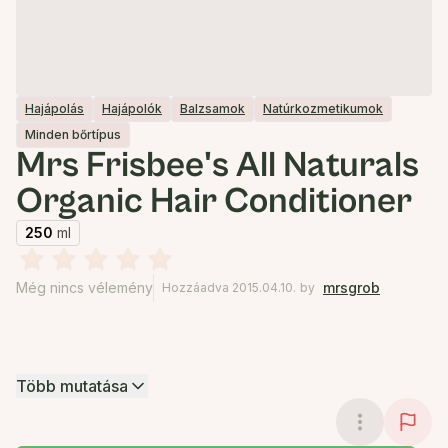
Hajápolás
Hajápolók
Balzsamok
Natúrkozmetikumok
Minden bőrtípus
Mrs Frisbee's All Naturals
Organic Hair Conditioner
250
ml
Még nincs vélemény
mrsgrob
Hozzáadva 2015.04.10.
by
Több mutatása