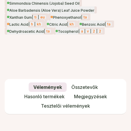
Simmondsia Chinensis (Jojoba) Seed Oil
Aloe Barbadensis (Aloe Vera) Leaf Juice Powder
|
ti
|
eu
|
ta
Xanthan Gum
Phenoxyethanol
|
h
|
kh
|
kh
|
ta
Lactic Acid
Citric Acid
Benzoic Acid
|
ta
|
a
|
v
|
2
|
2
Dehydroacetic Acid
Tocopherol
Vélemények
Összetevők
Hasonló termékek
Megjegyzések
Tesztelői vélemények