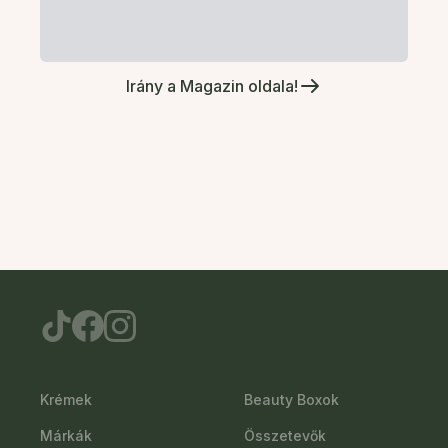
Irány a Magazin oldala!
Krémek
Beauty Boxok
Márkák
Összetevők