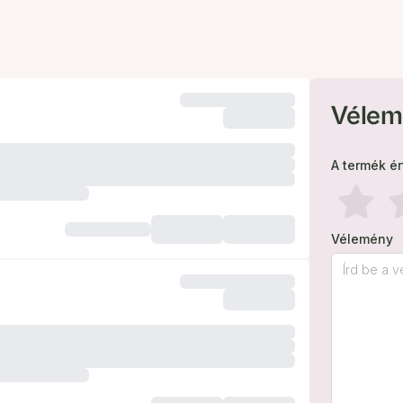
Vélem
A termék é
Vélemény