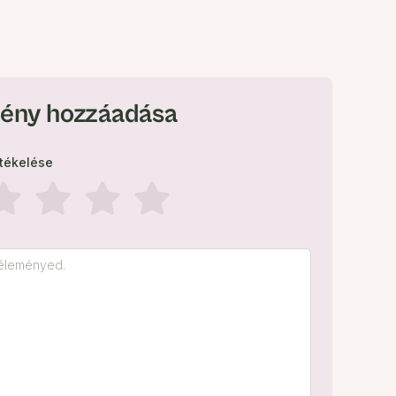
ény hozzáadása
rtékelése