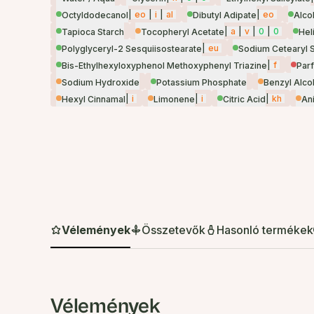
|
eo
|
i
|
al
|
eo
Octyldodecanol
Dibutyl Adipate
Alco
|
a
|
v
|
0
|
0
Tapioca Starch
Tocopheryl Acetate
Hel
|
eu
Polyglyceryl-2 Sesquiisostearate
Sodium Cetearyl S
|
f
Bis-Ethylhexyloxyphenol Methoxyphenyl Triazine
Par
Sodium Hydroxide
Potassium Phosphate
Benzyl Alco
|
i
|
i
|
kh
Hexyl Cinnamal
Limonene
Citric Acid
An
Vélemények
Összetevők
Hasonló termékek
Vélemények