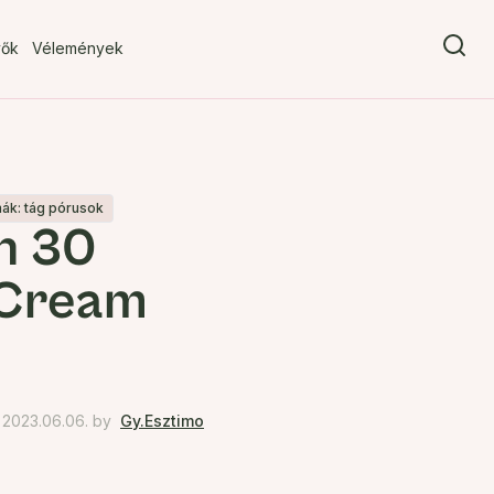
vők
Vélemények
ák: tág pórusok
n 30
 Cream
2023.06.06.
by
Gy.Esztimo