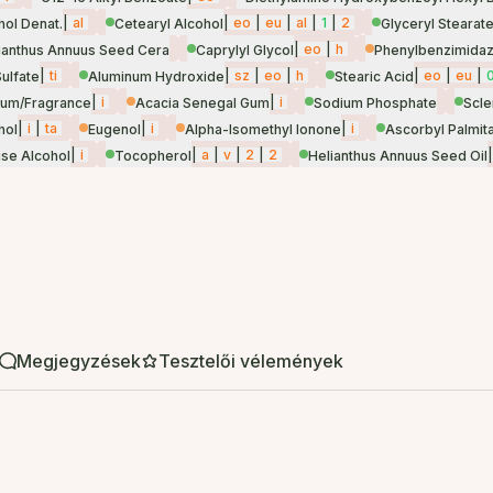
|
al
|
eo
|
eu
|
al
|
1
|
2
hol Denat.
Cetearyl Alcohol
Glyceryl Stearate
|
eo
|
h
ianthus Annuus Seed Cera
Caprylyl Glycol
Phenylbenzimidazo
|
ti
|
sz
|
eo
|
h
|
eo
|
eu
|
ulfate
Aluminum Hydroxide
Stearic Acid
|
i
|
i
fum/Fragrance
Acacia Senegal Gum
Sodium Phosphate
Scle
|
i
|
ta
|
i
|
i
hol
Eugenol
Alpha-Isomethyl Ionone
Ascorbyl Palmit
|
i
|
a
|
v
|
2
|
2
|
ise Alcohol
Tocopherol
Helianthus Annuus Seed Oil
Megjegyzések
Tesztelői vélemények