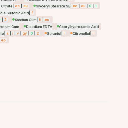
|
eo
|
eu
|
eo
|
eu
|
0
|
1
 Citrate
Glyceryl Stearate SE
|
f
le Sulfonic Acid
0
|
2
|
ti
|
eu
Xanthan Gum
rotium Gum
Disodium EDTA
Caprylhydroxamic Acid
|
a
|
i
|
v
|
gy
|
0
|
2
|
i
|
i
ate
Geraniol
Citronellol
eo