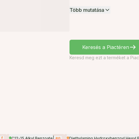
Több mutatása
Keresés a Piactéren
Keresd meg ezt a terméket a Piac
f
|
eo
C12-15 Alkyl Benzoate
Diethylamino Hydroxybenzoyl Hexyl 