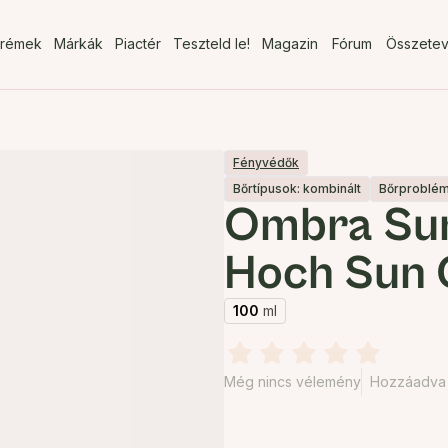
rémek
Márkák
Piactér
Teszteld le!
Magazin
Fórum
Összete
Fényvédők
Bőrtípusok: kombinált
Bőrproblém
Ombra Su
Hoch Sun
100
ml
Még nincs vélemény
Hozzáadva 