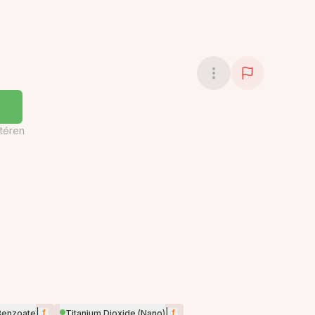
téren
|
f
|
f
Benzoate
Titanium Dioxide (Nano)