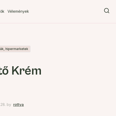
vők
Vélemények
iák, hipermarketek
ítő Krém
.28.
by
rottya