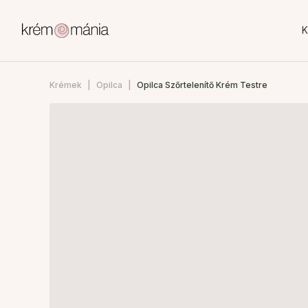
K
Krémek
Opilca
Opilca Szőrtelenítő Krém Testre