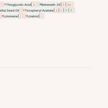
|
a
|
ti
|
eu
e
Thioglycolic Acid
Beheneth-25
|
a
|
v
|
0
|
0
llia) Seed Oil
Tocopheryl Acetate
|
i
|
i
Limonene
Linalool