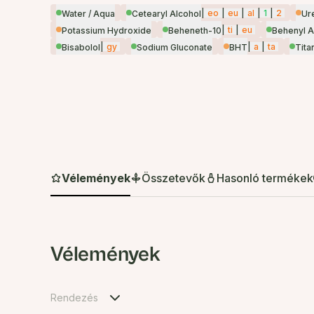
|
eo
|
eu
|
al
|
1
|
2
Water / Aqua
Cetearyl Alcohol
Ur
|
ti
|
eu
Potassium Hydroxide
Beheneth-10
Behenyl A
|
gy
|
a
|
ta
Bisabolol
Sodium Gluconate
BHT
Tita
Vélemények
Összetevők
Hasonló termékek
Vélemények
Rendezés