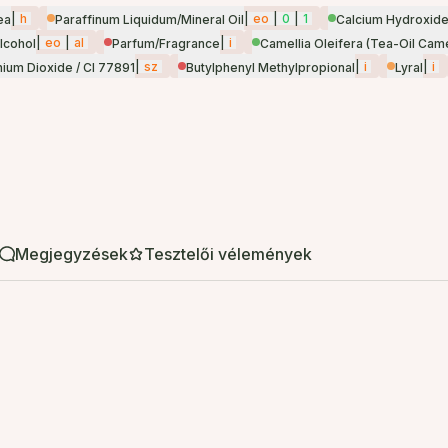
|
h
|
eo
|
0
|
1
ea
Paraffinum Liquidum/Mineral Oil
Calcium Hydroxid
|
eo
|
al
|
i
lcohol
Parfum/Fragrance
Camellia Oleifera (Tea-Oil Came
|
sz
|
i
|
i
nium Dioxide / CI 77891
Butylphenyl Methylpropional
Lyral
Megjegyzések
Tesztelői vélemények