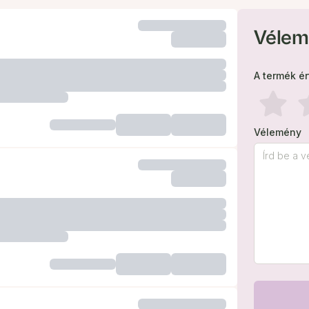
Vélem
A termék é
Vélemény