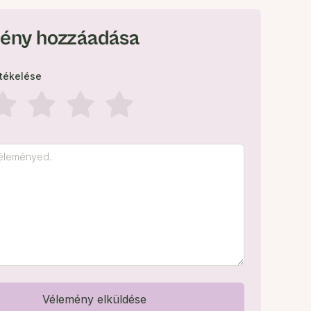
ény hozzáadása
rtékelése
Vélemény elküldése