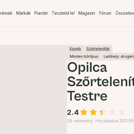
rémek
Márkák
Piactér
Teszteld le!
Magazin
Fórum
Összete
Egyéb
Szőrtelenítők
Minden bőrtípus
Lelőhely: drogér
Opilca
Szőrtelen
Testre
2.4
28 vélemény
Hozzáadva 2011.09