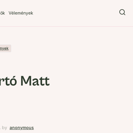
vők
Vélemények
ények
rtó Matt
.
by
anonymous