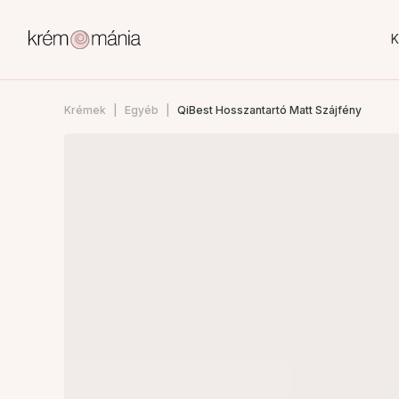
K
Krémek
Egyéb
QiBest Hosszantartó Matt Szájfény