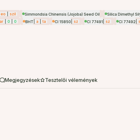
eo
|
szil
Simmondsia Chinensis (Jojoba) Seed Oil
Silica Dimethyl Sil
ar
|
0
|
0
|
a
|
ta
|
sz
|
sz
|
BHT
CI 15850
CI 77491
CI 77492
Megjegyzések
Tesztelői vélemények