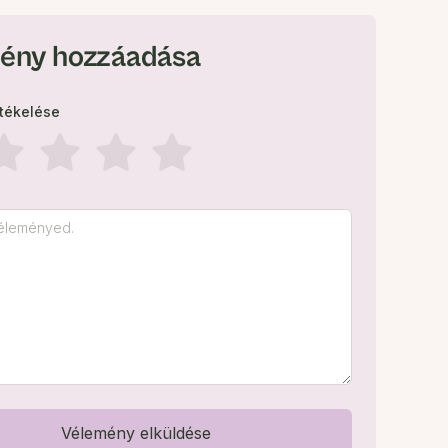
ény hozzáadása
rtékelése
Vélemény elküldése