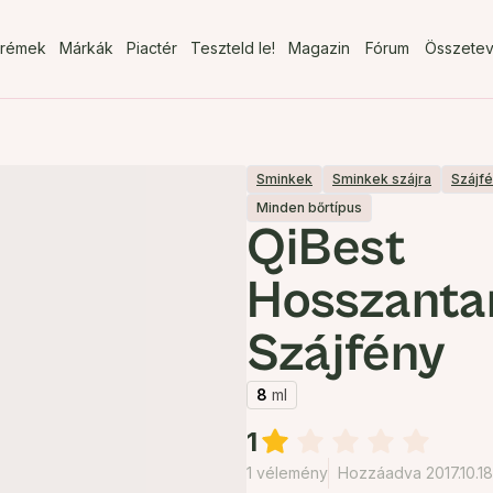
rémek
Márkák
Piactér
Teszteld le!
Magazin
Fórum
Összete
Sminkek
Sminkek szájra
Szájf
Minden bőrtípus
QiBest
Hosszanta
Szájfény
8
ml
1
1 vélemény
Hozzáadva 2017.10.18