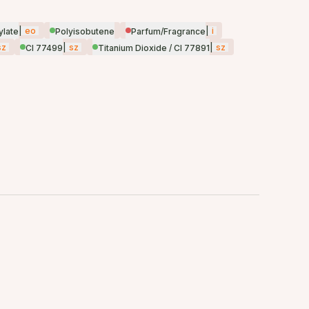
|
eo
|
i
ylate
Polyisobutene
Parfum/Fragrance
sz
|
sz
|
sz
CI 77499
Titanium Dioxide / CI 77891