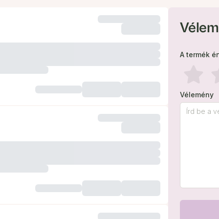
Vélem
A termék é
Vélemény