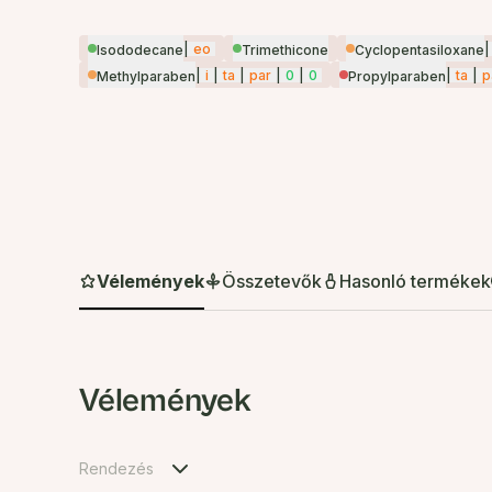
|
eo
|
Isododecane
Trimethicone
Cyclopentasiloxane
|
i
|
ta
|
par
|
0
|
0
|
ta
|
p
Methylparaben
Propylparaben
Vélemények
Összetevők
Hasonló termékek
Vélemények
Rendezés