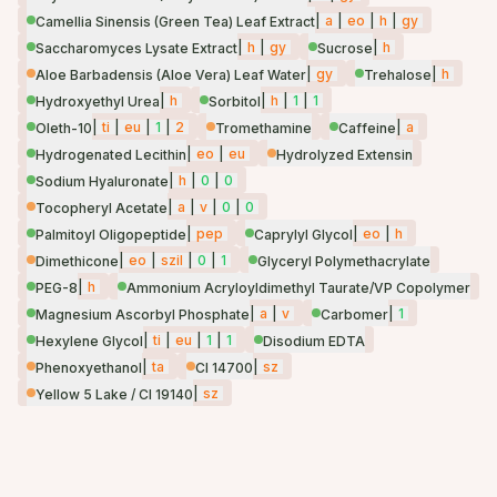
|
a
|
eo
|
h
|
gy
Camellia Sinensis (Green Tea) Leaf Extract
|
h
|
gy
|
h
Saccharomyces Lysate Extract
Sucrose
|
gy
|
h
Aloe Barbadensis (Aloe Vera) Leaf Water
Trehalose
|
h
|
h
|
1
|
1
Hydroxyethyl Urea
Sorbitol
|
ti
|
eu
|
1
|
2
|
a
Oleth-10
Tromethamine
Caffeine
|
eo
|
eu
Hydrogenated Lecithin
Hydrolyzed Extensin
|
h
|
0
|
0
Sodium Hyaluronate
|
a
|
v
|
0
|
0
Tocopheryl Acetate
|
pep
|
eo
|
h
Palmitoyl Oligopeptide
Caprylyl Glycol
|
eo
|
szil
|
0
|
1
Dimethicone
Glyceryl Polymethacrylate
|
h
PEG-8
Ammonium Acryloyldimethyl Taurate/VP Copolymer
|
a
|
v
|
1
Magnesium Ascorbyl Phosphate
Carbomer
|
ti
|
eu
|
1
|
1
Hexylene Glycol
Disodium EDTA
|
ta
|
sz
Phenoxyethanol
CI 14700
|
sz
Yellow 5 Lake / CI 19140