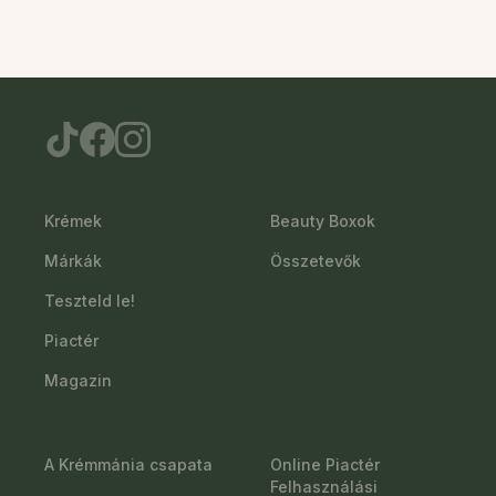
Krémek
Beauty Boxok
Márkák
Összetevők
Teszteld le!
Piactér
Magazin
A Krémmánia csapata
Online Piactér
Felhasználási