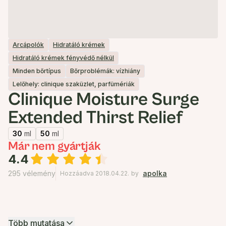
Arcápolók
Hidratáló krémek
Hidratáló krémek fényvédő nélkül
Minden bőrtípus
Bőrproblémák: vízhiány
Lelőhely: clinique szaküzlet, parfümériák
Clinique Moisture Surge
Extended Thirst Relief
30
ml
50
ml
Már nem gyártják
4.4
295 vélemény
apolka
Hozzáadva 2018.04.22.
by
Több mutatása