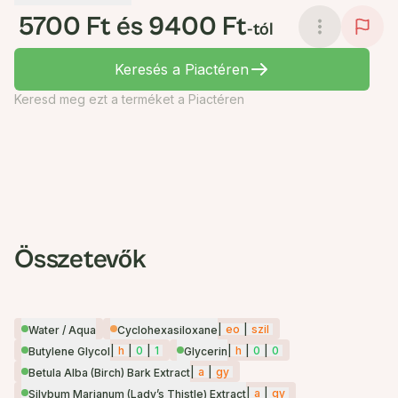
5700 Ft és 9400 Ft
-tól
Keresés a Piactéren
Keresd meg ezt a terméket a Piactéren
Összetevők
|
eo
|
szil
Water / Aqua
Cyclohexasiloxane
|
h
|
0
|
1
|
h
|
0
|
0
Butylene Glycol
Glycerin
|
a
|
gy
Betula Alba (Birch) Bark Extract
|
a
|
gy
Silybum Marianum (Lady’s Thistle) Extract