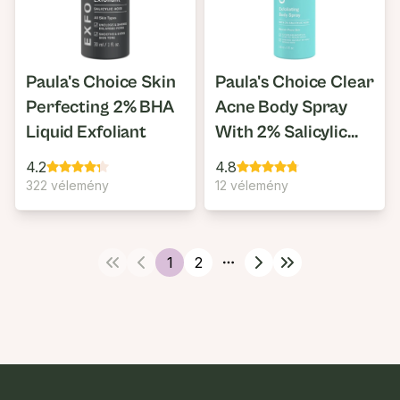
Paula's Choice Skin
Paula's Choice Clear
Perfecting 2% BHA
Acne Body Spray
Liquid Exfoliant
With 2% Salicylic
Acid
4.2
4.8
322 vélemény
12 vélemény
1
2
More pages