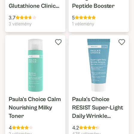
Glutathione Clinical
Peptide Booster
Serum
3.7
5
3 vélemény
1 vélemény
Paula's Choice Calm
Paula's Choice
Nourishing Milky
RESIST Super-Light
Toner
Daily Wrinkle
Defense SPF30
4
4.2
2 vélemény
476 vélemény