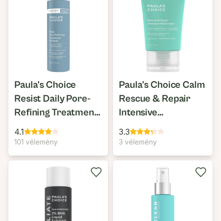
Paula's Choice
Paula's Choice Calm
Resist Daily Pore-
Rescue & Repair
Refining Treatment
Intensive
With 2% BHA
Moisturizer
4.1
3.3
101 vélemény
3 vélemény