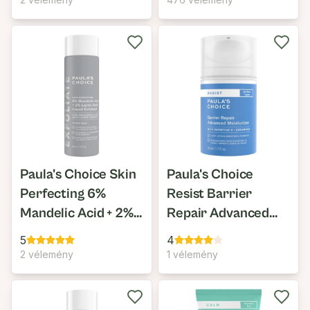
Paula's Choice Skin
Paula's Choice
Perfecting 6%
Resist Barrier
Mandelic Acid + 2%
Repair Advanced
Lactic Acid Liquid
Moisturizer
5
4
Exfoliant
2 vélemény
1 vélemény