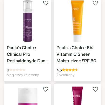
Paula's Choice
Paula's Choice 5%
Clinical Pro
Vitamin C Sheer
Retinaldehyde Dual-
Moisturizer SPF 50
Retinoid Treatment
0
4.5
Még nincs vélemény
2 vélemény