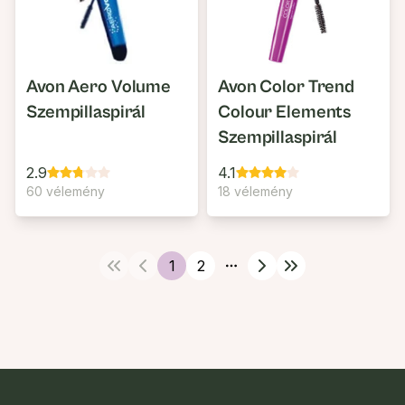
Avon Aero Volume
Avon Color Trend
Szempillaspirál
Colour Elements
Szempillaspirál
2.9
4.1
60 vélemény
18 vélemény
1
2
More pages