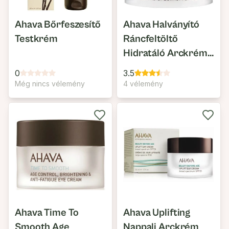
Ahava Bőrfeszesítő
Ahava Halványító
Testkrém
Ráncfeltöltő
Hidratáló Arckrém
SPF20
0
3.5
Még nincs vélemény
4 vélemény
Ahava Time To
Ahava Uplifting
Smooth Age
Nappali Arckrém