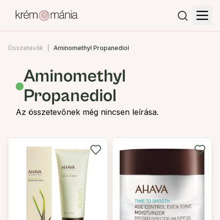
Összetevők
Aminomethyl Propanediol
Aminomethyl
Propanediol
Az összetevőnek még nincsen leírása.