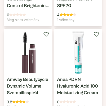
Control Brightening
SPF20
& Anti-Fatigue Eye
0
4
Cream
Még nincs vélemény
1 vélemény
Amway Beautycycle
Anua PDRN
Dynamic Volume
Hyaluronic Acid 100
Szempillaspirál
Moisturizing Cream
3.8
0