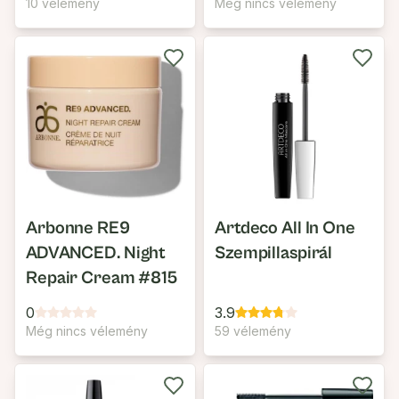
10 vélemény
Még nincs vélemény
Arbonne RE9
Artdeco All In One
ADVANCED. Night
Szempillaspirál
Repair Cream #815
0
3.9
Még nincs vélemény
59 vélemény