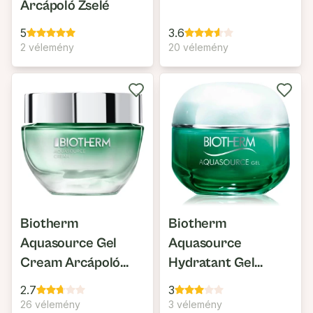
Arcápoló Zselé
5
3.6
2 vélemény
20 vélemény
Biotherm
Biotherm
Aquasource Gel
Aquasource
Cream Arcápoló
Hydratant Gel
Normál és
Nappali Hidratáló
2.7
3
Kombinált Bőrre
Gél-Krém
26 vélemény
3 vélemény