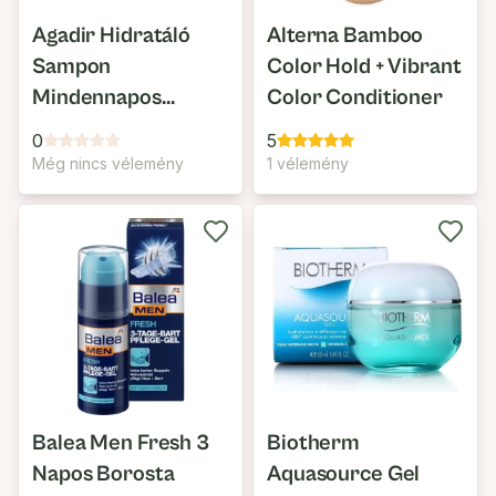
Agadir Hidratáló
Alterna Bamboo
Sampon
Color Hold + Vibrant
Mindennapos
Color Conditioner
Használatra
0
5
Még nincs vélemény
1 vélemény
Balea Men Fresh 3
Biotherm
Napos Borosta
Aquasource Gel