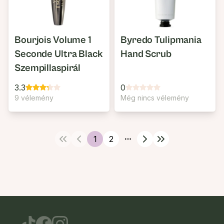
Bourjois Volume 1
Byredo Tulipmania
Seconde Ultra Black
Hand Scrub
Szempillaspirál
3.3
0
9 vélemény
Még nincs vélemény
1
2
More pages