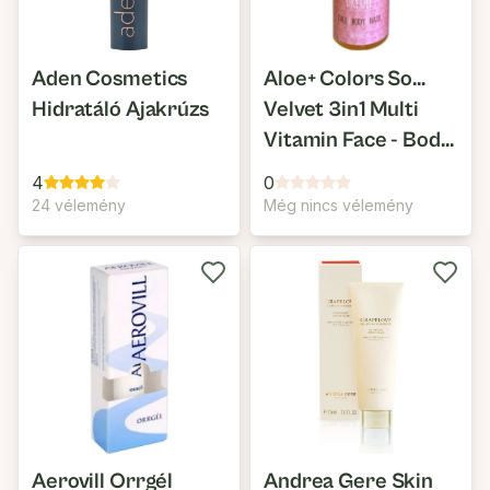
Aden Cosmetics
Aloe+ Colors So...
Hidratáló Ajakrúzs
Velvet 3in1 Multi
Vitamin Face - Body
- Hair Dry Oil
4
0
24 vélemény
Még nincs vélemény
Aerovill Orrgél
Andrea Gere Skin