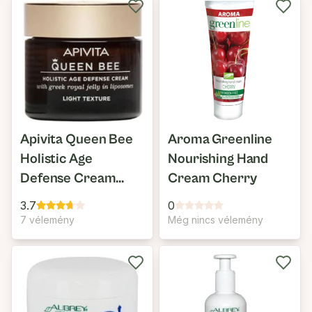
Apivita Queen Bee
Aroma Greenline
Holistic Age
Nourishing Hand
Defense Cream
Cream Cherry
Light Texture
3.7
0
7 vélemény
Még nincs vélemény