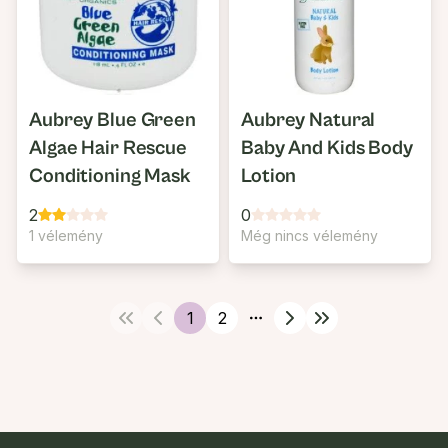
Aubrey Blue Green
Aubrey Natural
Algae Hair Rescue
Baby And Kids Body
Conditioning Mask
Lotion
2
0
1 vélemény
Még nincs vélemény
1
2
More pages