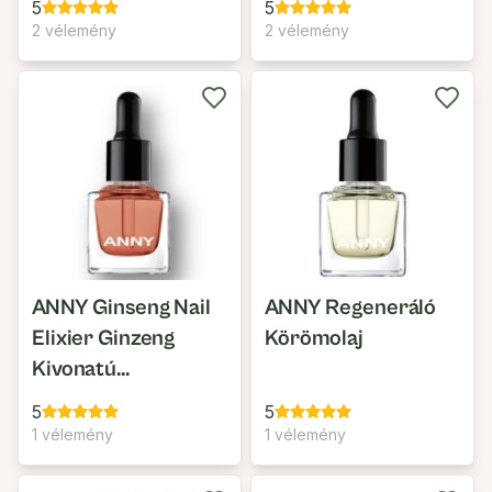
5
5
Cream
2 vélemény
2 vélemény
ANNY Ginseng Nail
ANNY Regeneráló
Elixier Ginzeng
Körömolaj
Kivonatú
Körömerősítő Elixír
5
5
1 vélemény
1 vélemény