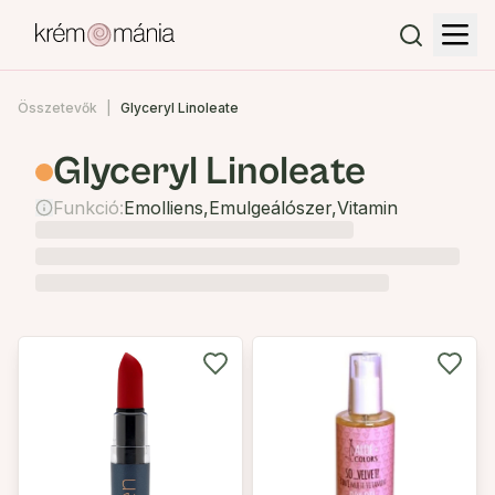
Összetevők
Glyceryl Linoleate
Glyceryl Linoleate
Funkció:
Emolliens
,
Emulgeálószer
,
Vitamin