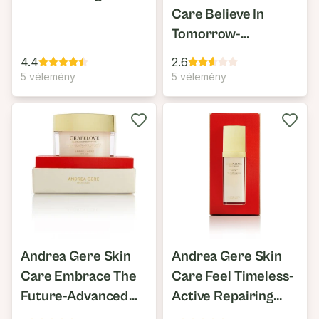
Care Believe In
Tomorrow-
Overnight Cream
4.4
2.6
Mask
5 vélemény
5 vélemény
Andrea Gere Skin
Andrea Gere Skin
Care Embrace The
Care Feel Timeless-
Future-Advanced
Active Repairing
Anti-Aging Rich
Serum