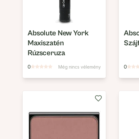
Absolute New York
Abso
Maxiszatén
Száj
Rúzsceruza
0
0
Még nincs vélemény