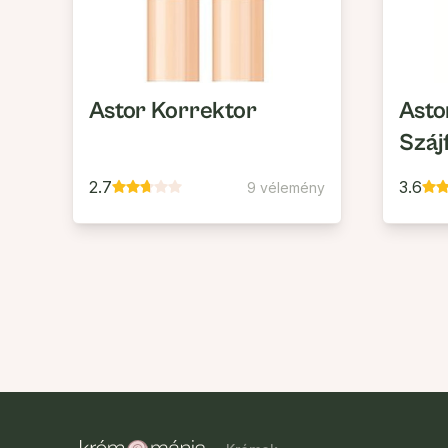
Astor Korrektor
Asto
Száj
2.7
3.6
9 vélemény