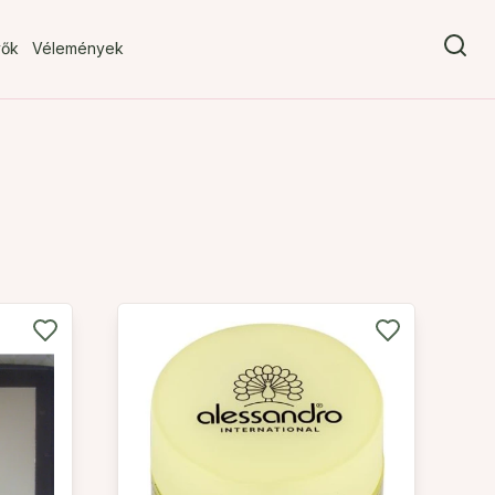
vők
Vélemények