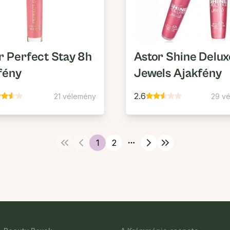
r Perfect Stay 8h
Astor Shine Delux
fény
Jewels Ajakfény
2.6
21 vélemény
29 v
1
2
More pages