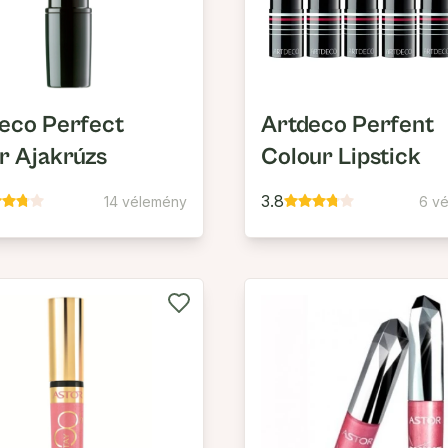
eco Perfect
Artdeco Perfent
r Ajakrúzs
Colour Lipstick
3.8
14 vélemény
6 v