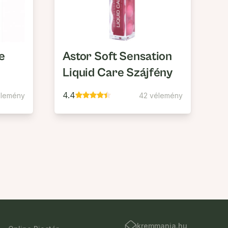
e
Astor Soft Sensation
Liquid Care Szájfény
4.4
élemény
42 vélemény
kremmania.hu