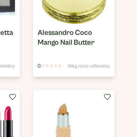
letta
Alessandro Coco
Mango Nail Butter
0
élemény
Még nincs vélemény