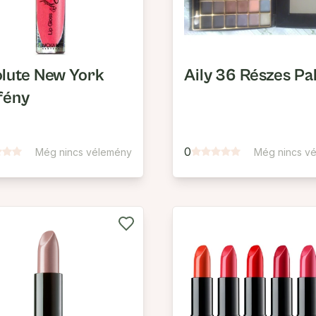
lute New York
Aily 36 Részes Pa
fény
0
Még nincs vélemény
Még nincs v