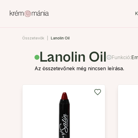
K
Összetevők
Lanolin Oil
Lanolin Oil
Funkció:
Em
Az összetevőnek még nincsen leírása.