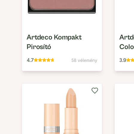
Artdeco Kompakt
Artd
Pirosító
Colo
4.7
3.9
58 vélemény