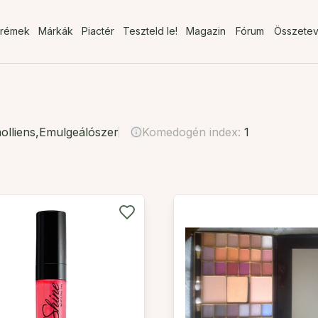
rémek
Márkák
Piactér
Teszteld le!
Magazin
Fórum
Összete
olliens
,
Emulgeálószer
Komedogén index:
1