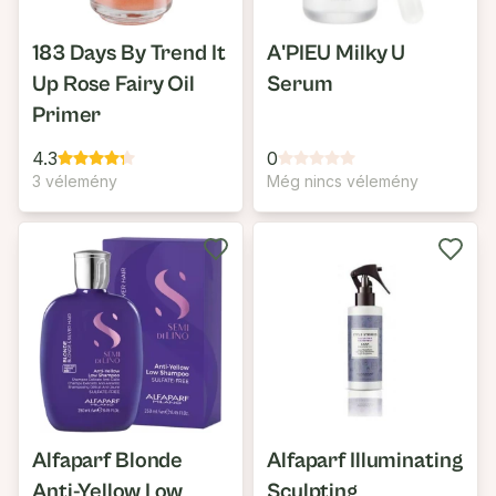
183 Days By Trend It
A'PIEU Milky U
Up Rose Fairy Oil
Serum
Primer
4.3
0
3 vélemény
Még nincs vélemény
Alfaparf Blonde
Alfaparf Illuminating
Anti-Yellow Low
Sculpting