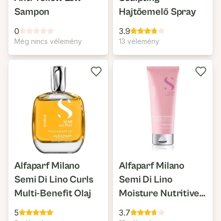
Sampon
Hajtőemelő Spray
0
3.9
Még nincs vélemény
13 vélemény
Alfaparf Milano
Alfaparf Milano
Semi Di Lino Curls
Semi Di Lino
Multi-Benefit Olaj
Moisture Nutritive
Leave-In
5
3.7