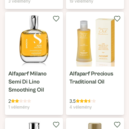
Conditioner
3 vélemény
19 vélemény
Alfaparf Milano
Alfaparf Precious
Semi Di Lino
Traditional Oil
Smoothing Oil
2
3.5
1 vélemény
4 vélemény