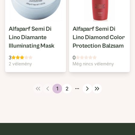
Alfaparf Semi Di
Alfaparf Semi Di
Lino Diamante
Lino Diamond Color
Illuminating Mask
Protection Balzsam
3
0
2 vélemény
Még nincs vélemény
1
2
More pages