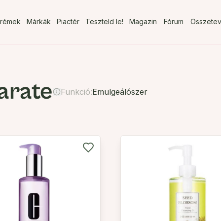
rémek
Márkák
Piactér
Teszteld le!
Magazin
Fórum
Összete
arate
Funkció:
Emulgeálószer