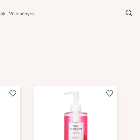
vők
Vélemények