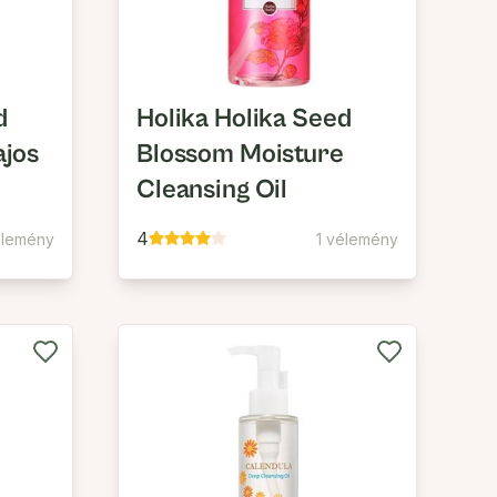
d
Holika Holika Seed
ajos
Blossom Moisture
Cleansing Oil
4
élemény
1 vélemény