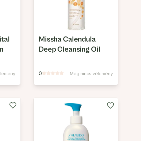
ital
Missha Calendula
on
Deep Cleansing Oil
0
élemény
Még nincs vélemény