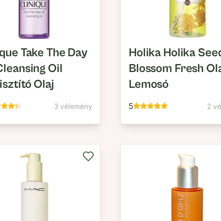
ique Take The Day
Holika Holika See
Cleansing Oil
Blossom Fresh Ol
isztító Olaj
Lemosó
5
3 vélemény
2 v