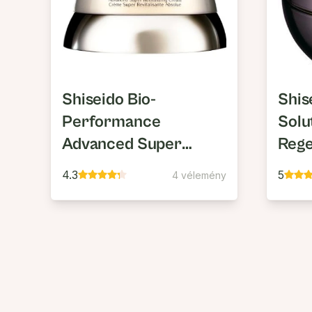
Shiseido Bio-
Shis
Performance
Solu
Advanced Super
Rege
Revitalizing Cream
Cre
4.3
5
4 vélemény