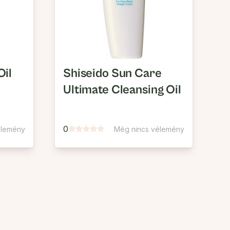
Oil
Shiseido Sun Care
Ultimate Cleansing Oil
0
élemény
Még nincs vélemény