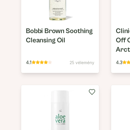
Bobbi Brown Soothing
Clin
Cleansing Oil
Off 
Arct
4.1
4.3
25 vélemény