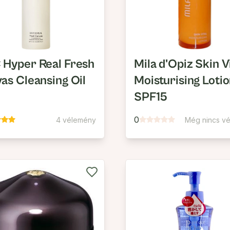
Hyper Real Fresh
Mila d'Opiz Skin V
as Cleansing Oil
Moisturising Loti
SPF15
0
4 vélemény
Még nincs v