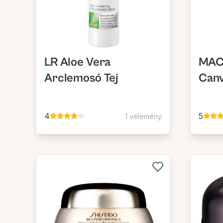
LR Aloe Vera
MAC 
Arclemosó Tej
Canv
4
5
1 vélemény