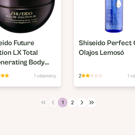
eido Future
Shiseido Perfect 
tion LX Total
Olajos Lemosó
nerating Body
am
2
1 vélemény
1 v
1
2