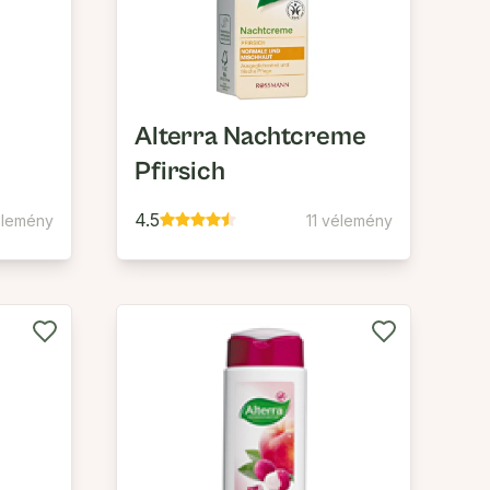
Alterra Nachtcreme
Pfirsich
4.5
élemény
11 vélemény