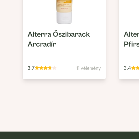
Alterra Őszibarack
Alte
Arcradír
Pfir
3.7
3.4
11 vélemény