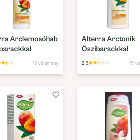
rra Arclemosóhab
Alterra Arctonik
barackkal
Őszibarackkal
2.3
13 vélemény
15 v