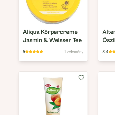
Aliqua Körpercreme
Alte
Jasmin & Weisser Tee
Őszi
5
3.4
1 vélemény