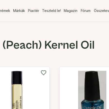
rémek
Márkák
Piactér
Teszteld le!
Magazin
Fórum
Összete
 (Peach) Kernel Oil