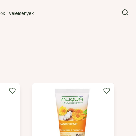
vők
Vélemények