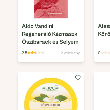
Aldo Vandini
Ales
Regeneráló Kézmaszk
Körö
Őszibarack és Selyem
2.5
0
2 vélemény