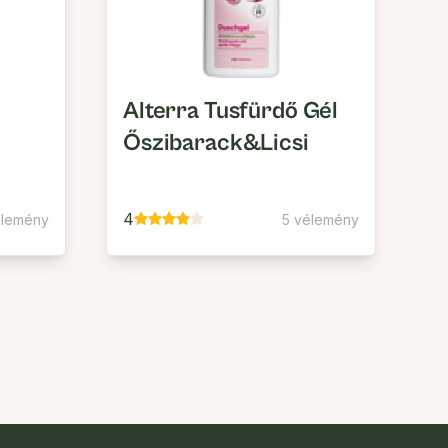
Alterra Tusfürdő Gél
Őszibarack&Licsi
4
élemény
5 vélemény