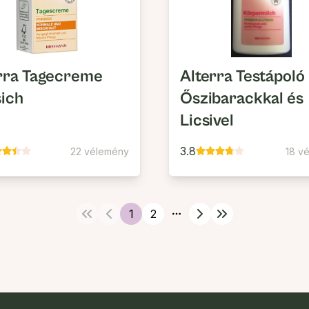
rra Tagecreme
Alterra Testápoló
sich
Őszibarackkal és
Licsivel
3.8
22 vélemény
18 v
1
2
More pages