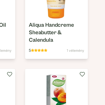
Oil
Aliqua Handcreme
Sheabutter &
Calendula
5
élemény
1 vélemény