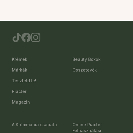
Krémek
Beauty Boxok
Márkák
Összetevők
Teszteld le!
Piactér
Magazin
A Krémmánia csapata
Online Piactér
Felhasználási