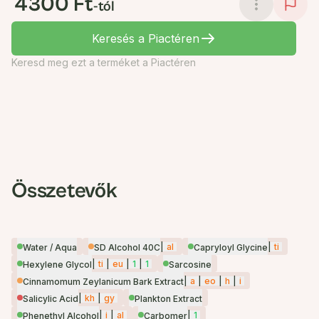
4300 Ft
-tól
Keresés a Piactéren
Keresd meg ezt a terméket a Piactéren
Összetevők
|
al
|
ti
Water / Aqua
SD Alcohol 40C
Capryloyl Glycine
|
ti
|
eu
|
1
|
1
Hexylene Glycol
Sarcosine
|
a
|
eo
|
h
|
i
Cinnamomum Zeylanicum Bark Extract
|
kh
|
gy
Salicylic Acid
Plankton Extract
|
i
|
al
|
1
Phenethyl Alcohol
Carbomer