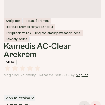
Arcápolók
Hidratáló krémek
Hidratáló krémek fényvédő nélkül
Bőrtípusok: zsíros
Bőrproblémák: pattanások (acne)
Lelőhely: online
Kamedis AC-Clear
Arckrém
50
ml
Még nincs vélemény
vogusz
Hozzáadva 2019.09.25.
by
Több mutatása