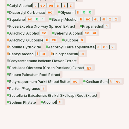
|
ti
|
eo
|
eu
|
al
|
2
|
2
Cetyl Alcohol
|
eo
|
h
|
0
|
0
Dicaprylyl Carbonate
Glycerin
|
eo
|
0
|
1
|
ti
|
eo
|
eu
|
al
|
2
|
2
Squalane
Stearyl Alcohol
|
h
Picea Excelsa (Norway Spruce) Extract
Propanediol
|
eo
|
eo
|
al
Arachidyl Alcohol
Behenyl Alcohol
|
ti
|
eu
|
h
Arachidyl Glucoside
Glucose
|
a
|
eo
|
v
Sodium Hydroxide
Ascorbyl Tetraisopalmitate
|
i
|
ta
|
ta
Benzyl Alcohol
Chlorphenesin
Chrysanthemum Indicum Flower Extract
|
gy
Portulaca Oleracea (Green Purslane) Extract
Rheum Palmatum Root Extract
|
eo
|
ti
|
eu
Butyrospermum Parkii (Shea) Butter
Xanthan Gum
|
i
Parfum/Fragrance
Scutellaria Baicalensis (Baikal Skullcap) Root Extract
|
al
Sodium Phytate
Alcohol