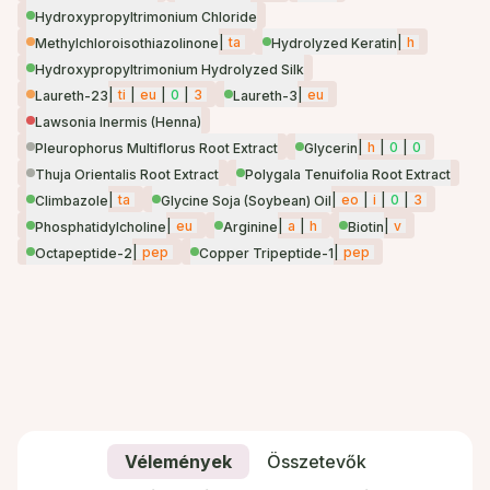
Hydroxypropyltrimonium Chloride
|
ta
|
h
Methylchloroisothiazolinone
Hydrolyzed Keratin
Hydroxypropyltrimonium Hydrolyzed Silk
|
ti
|
eu
|
0
|
3
|
eu
Laureth-23
Laureth-3
Lawsonia Inermis (Henna)
|
h
|
0
|
0
Pleurophorus Multiflorus Root Extract
Glycerin
Thuja Orientalis Root Extract
Polygala Tenuifolia Root Extract
|
ta
|
eo
|
i
|
0
|
3
Climbazole
Glycine Soja (Soybean) Oil
|
eu
|
a
|
h
|
v
Phosphatidylcholine
Arginine
Biotin
|
pep
|
pep
Octapeptide-2
Copper Tripeptide-1
Vélemények
Összetevők