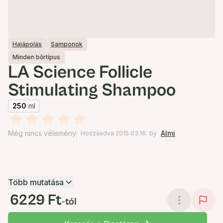
Hajápolás
Samponok
Minden bőrtípus
LA Science Follicle
Stimulating Shampoo
250
ml
Még nincs vélemény
Almi
Hozzáadva 2015.03.16.
by
Több mutatása
6229 Ft
-tól