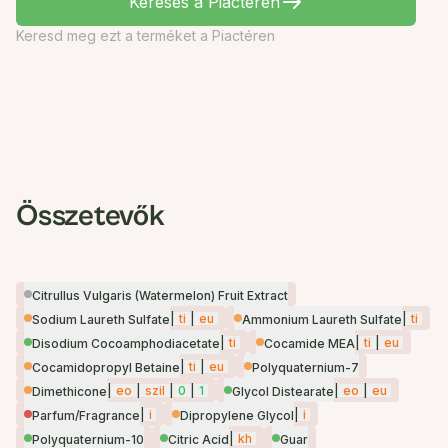
Keresés a Piactéren
Keresd meg ezt a terméket a Piactéren
Összetevők
Citrullus Vulgaris (Watermelon) Fruit Extract
|
ti
|
eu
|
ti
Sodium Laureth Sulfate
Ammonium Laureth Sulfate
|
ti
|
ti
|
eu
Disodium Cocoamphodiacetate
Cocamide MEA
|
ti
|
eu
Cocamidopropyl Betaine
Polyquaternium-7
|
eo
|
szil
|
0
|
1
|
eo
|
eu
Dimethicone
Glycol Distearate
|
i
|
i
Parfum/Fragrance
Dipropylene Glycol
|
kh
Polyquaternium-10
Citric Acid
Guar