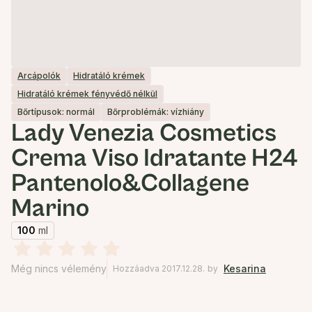
Arcápolók
Hidratáló krémek
Hidratáló krémek fényvédő nélkül
Bőrtípusok: normál
Bőrproblémák: vízhiány
Lady Venezia Cosmetics
Crema Viso Idratante H24
Pantenolo&Collagene
Marino
100
ml
Még nincs vélemény
Kesarina
Hozzáadva 2017.12.28.
by