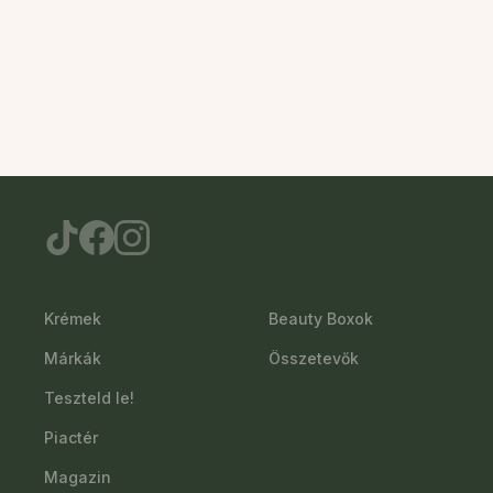
Krémek
Beauty Boxok
Márkák
Összetevők
Teszteld le!
Piactér
Magazin