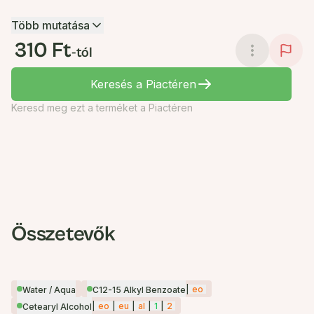
Több mutatása
310 Ft
-tól
Keresés a Piactéren
Keresd meg ezt a terméket a Piactéren
Összetevők
|
eo
Water / Aqua
C12-15 Alkyl Benzoate
|
eo
|
eu
|
al
|
1
|
2
Cetearyl Alcohol