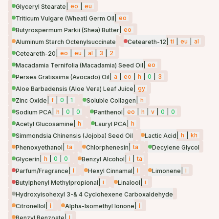
|
eo
|
eu
Glyceryl Stearate
|
eo
Triticum Vulgare (Wheat) Germ Oil
|
eo
Butyrospermum Parkii (Shea) Butter
|
ti
|
eu
|
al
Aluminum Starch Octenylsuccinate
Ceteareth-12
|
eo
|
eu
|
al
|
3
|
2
Ceteareth-20
|
eo
Macadamia Ternifolia (Macadamia) Seed Oil
|
a
|
eo
|
h
|
0
|
3
Persea Gratissima (Avocado) Oil
|
gy
Aloe Barbadensis (Aloe Vera) Leaf Juice
|
f
|
0
|
1
|
h
Zinc Oxide
Soluble Collagen
|
h
|
0
|
0
|
eo
|
h
|
v
|
0
|
0
Sodium PCA
Panthenol
|
h
|
h
Acetyl Glucosamine
Lauryl PCA
|
h
|
kh
Simmondsia Chinensis (Jojoba) Seed Oil
Lactic Acid
|
ta
|
ta
Phenoxyethanol
Chlorphenesin
Decylene Glycol
|
h
|
0
|
0
|
i
|
ta
Glycerin
Benzyl Alcohol
|
i
|
i
|
i
Parfum/Fragrance
Hexyl Cinnamal
Limonene
|
i
|
i
Butylphenyl Methylpropional
Linalool
Hydroxyisohexyl 3-& 4 Cyclohexene Carboxaldehyde
|
i
|
i
Citronellol
Alpha-Isomethyl Ionone
|
i
Benzyl Benzoate