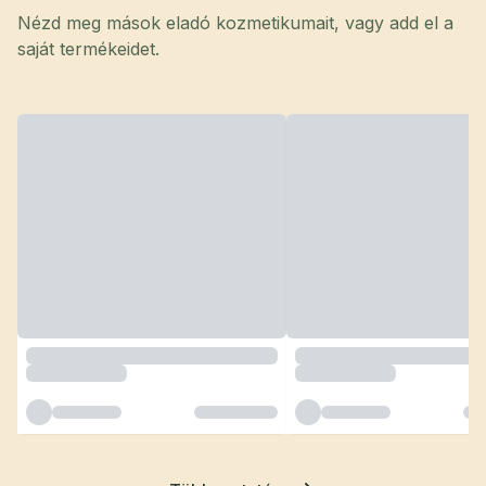
Nézd meg mások eladó kozmetikumait, vagy add el a
saját termékeidet.