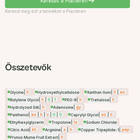
Keresés a Piactéren
Keresd meg ezt a terméket a Piactéren
Összetevők
|
h
|
ti
|
eu
Glycine
Hydroxyethylcellulose
Xanthan Gum
|
h
|
0
|
1
|
h
|
h
Butylene Glycol
PEG-8
Trehalose
|
h
|
gy
Hydrolyzed Silk
Adenosine
|
eo
|
h
|
v
|
0
|
0
|
eo
|
h
Panthenol
Caprylyl Glycol
|
ta
Ethylhexylglycerin
Tropolone
Sodium Chloride
|
kh
|
a
|
h
|
pep
Citric Acid
Arginine
Copper Tripeptide-1
|
h
Prunus Mume Fruit Extract