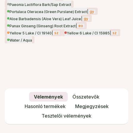
Paeonia Lactiflora Bark/Sap Extract
|
gy
Portulaca Oleracea (Green Purslane) Extract
|
gy
Aloe Barbadensis (Aloe Vera) Leaf Juice
|
eo
Panax Ginseng (Ginseng) Root Extract
|
sz
|
sz
Yellow 5 Lake / CI 19140
Yellow 6 Lake / CI 15985
Water / Aqua
Vélemények
Összetevők
Hasonló termékek
Megjegyzések
Tesztelői vélemények