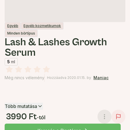
Egyéb
Egyéb kozmetikumok
Minden bőrtípus
Lash & Lashes Growth
Serum
5
ml
Még nincs vélemény
Maniac
Hozzáadva 2020.01.15.
by
Több mutatása
3990 Ft
-tól