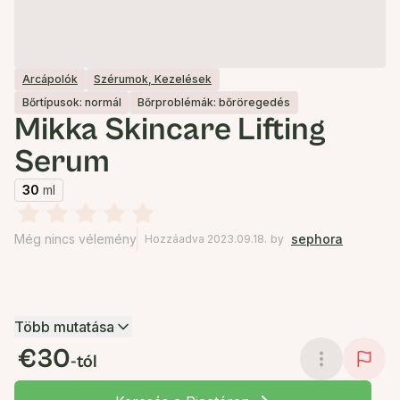
Arcápolók
Szérumok, Kezelések
Bőrtípusok: normál
Bőrproblémák: bőröregedés
Mikka Skincare Lifting
Serum
30
ml
Még nincs vélemény
sephora
Hozzáadva 2023.09.18.
by
Több mutatása
€30
-tól