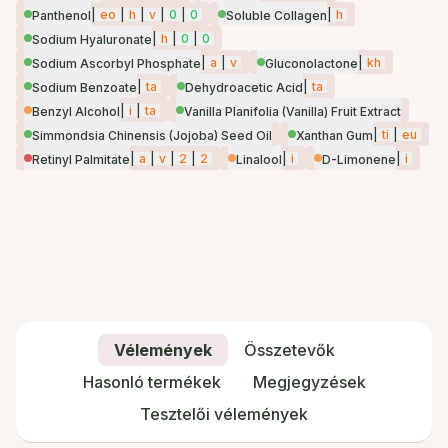
|
eo
|
h
|
v
|
0
|
0
|
h
Panthenol
Soluble Collagen
|
h
|
0
|
0
Sodium Hyaluronate
|
a
|
v
|
kh
Sodium Ascorbyl Phosphate
Gluconolactone
|
ta
|
ta
Sodium Benzoate
Dehydroacetic Acid
|
i
|
ta
Benzyl Alcohol
Vanilla Planifolia (Vanilla) Fruit Extract
|
ti
|
eu
Simmondsia Chinensis (Jojoba) Seed Oil
Xanthan Gum
|
a
|
v
|
2
|
2
|
i
|
i
Retinyl Palmitate
Linalool
D-Limonene
Vélemények
Összetevők
Hasonló termékek
Megjegyzések
Tesztelői vélemények