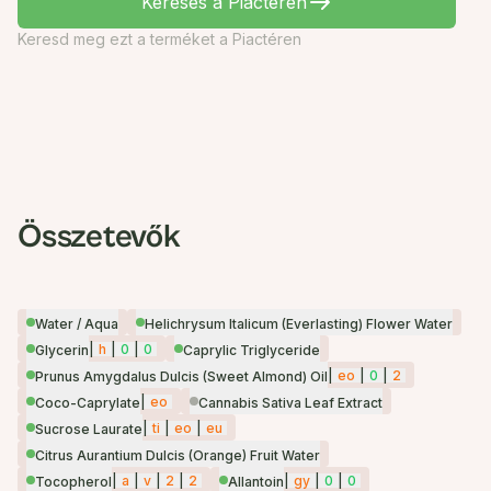
Keresés a Piactéren
Keresd meg ezt a terméket a Piactéren
Összetevők
Water / Aqua
Helichrysum Italicum (Everlasting) Flower Water
|
h
|
0
|
0
Glycerin
Caprylic Triglyceride
|
eo
|
0
|
2
Prunus Amygdalus Dulcis (Sweet Almond) Oil
|
eo
Coco-Caprylate
Cannabis Sativa Leaf Extract
|
ti
|
eo
|
eu
Sucrose Laurate
Citrus Aurantium Dulcis (Orange) Fruit Water
|
a
|
v
|
2
|
2
|
gy
|
0
|
0
Tocopherol
Allantoin