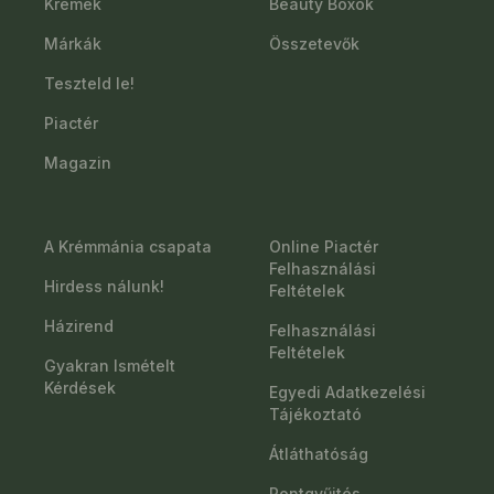
Krémek
Beauty Boxok
Márkák
Összetevők
Teszteld le!
Piactér
Magazin
A Krémmánia csapata
Online Piactér
Felhasználási
Hirdess nálunk!
Feltételek
Házirend
Felhasználási
Feltételek
Gyakran Ismételt
Kérdések
Egyedi Adatkezelési
Tájékoztató
Átláthatóság
Pontgyűjtés