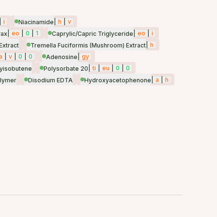
|
i
|
h
|
v
Niacinamide
|
eo
|
0
|
1
|
eo
|
i
wax
Caprylic/Capric Triglyceride
|
h
Extract
Tremella Fuciformis (Mushroom) Extract
a
|
v
|
0
|
0
|
gy
Adenosine
|
ti
|
eu
|
0
|
0
yisobutene
Polysorbate 20
|
a
|
h
olymer
Disodium EDTA
Hydroxyacetophenone