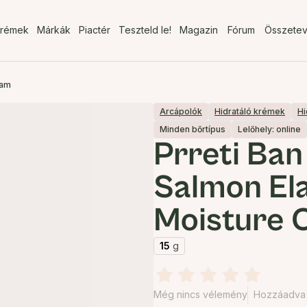
rémek
Márkák
Piactér
Teszteld le!
Magazin
Fórum
Összete
eam
Arcápolók
Hidratáló krémek
Hi
Minden bőrtípus
Lelőhely: online
Prreti Ban
Salmon Ela
Moisture 
15
g
Még nincs vélemény
Hozzáadva 