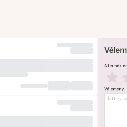
Vélem
A termék é
Vélemény