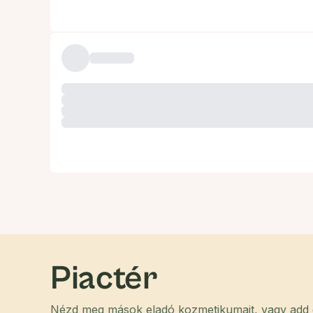
Piactér
Nézd meg mások eladó kozmetikumait, vagy add el