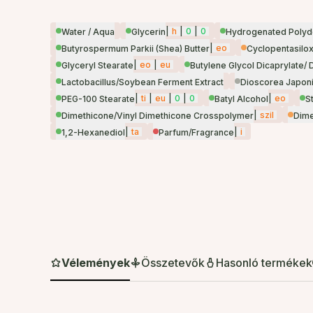
|
h
|
0
|
0
Water / Aqua
Glycerin
Hydrogenated Poly
|
eo
Butyrospermum Parkii (Shea) Butter
Cyclopentasilo
|
eo
|
eu
Glyceryl Stearate
Butylene Glycol Dicaprylate/ 
Lactobacillus/Soybean Ferment Extract
Dioscorea Japoni
|
ti
|
eu
|
0
|
0
|
eo
PEG-100 Stearate
Batyl Alcohol
S
|
szil
Dimethicone/Vinyl Dimethicone Crosspolymer
Dime
|
ta
|
i
1,2-Hexanediol
Parfum/Fragrance
Vélemények
Összetevők
Hasonló termékek