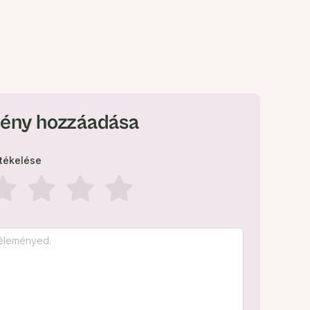
ény hozzáadása
rtékelése