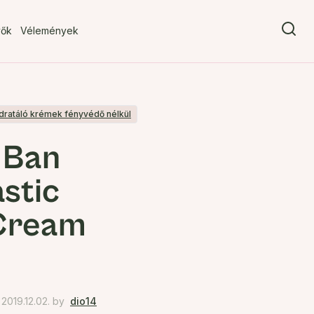
vők
Vélemények
dratáló krémek fényvédő nélkül
 Ban
stic
Cream
2019.12.02.
by
dio14