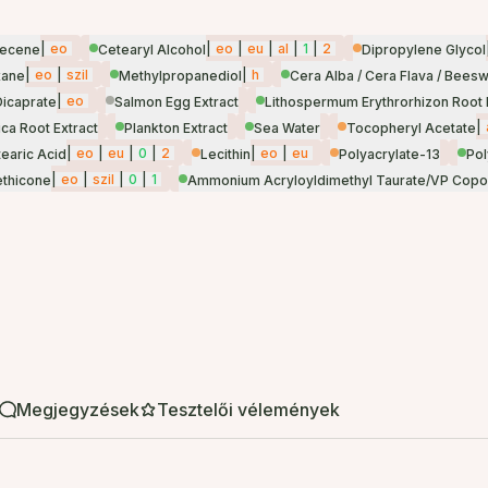
|
eo
|
eo
|
eu
|
al
|
1
|
2
decene
Cetearyl Alcohol
Dipropylene Glycol
|
eo
|
szil
|
h
xane
Methylpropanediol
Cera Alba / Cera Flava / Bees
|
eo
Dicaprate
Salmon Egg Extract
Lithospermum Erythrorhizon Root 
|
ca Root Extract
Plankton Extract
Sea Water
Tocopheryl Acetate
|
eo
|
eu
|
0
|
2
|
eo
|
eu
tearic Acid
Lecithin
Polyacrylate-13
Pol
|
eo
|
szil
|
0
|
1
thicone
Ammonium Acryloyldimethyl Taurate/VP Cop
Megjegyzések
Tesztelői vélemények