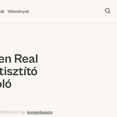
vők
Vélemények
en Real
isztító
oló
2021.04.07.
by
koreanbeauty