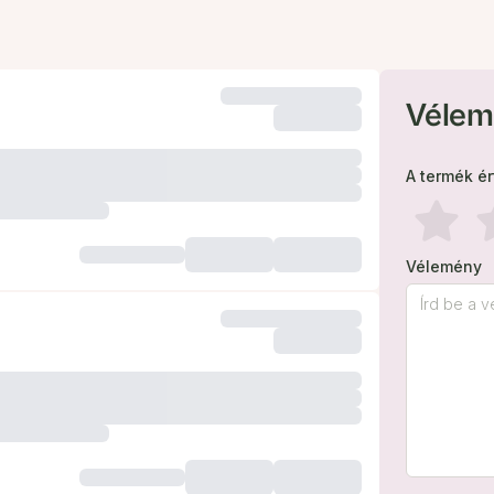
Vélem
A termék é
Vélemény