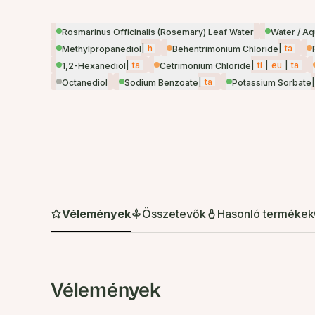
Rosmarinus Officinalis (Rosemary) Leaf Water
Water / A
|
h
|
ta
Methylpropanediol
Behentrimonium Chloride
|
ta
|
ti
|
eu
|
ta
1,2-Hexanediol
Cetrimonium Chloride
|
ta
|
Octanediol
Sodium Benzoate
Potassium Sorbate
Vélemények
Összetevők
Hasonló termékek
Vélemények