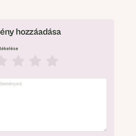
ény hozzáadása
rtékelése