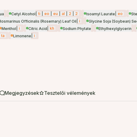
|
ti
|
eo
|
eu
|
al
|
2
|
2
|
eo
qua
Cetyl Alcohol
Isoamyl Laurate
Ste
|
i
Rosmarinus Officinalis (Rosemary) Leaf Oil
Glycine Soja (Soybean) Se
|
i
|
kh
Menthol
Citric Acid
Sodium Phytate
Ethylhexylglycerin
ta
|
i
Limonene
Megjegyzések
Tesztelői vélemények