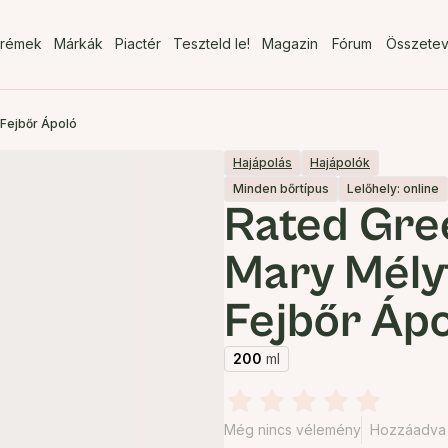
rémek
Márkák
Piactér
Teszteld le!
Magazin
Fórum
Összete
 Fejbőr Ápoló
Hajápolás
Hajápolók
Minden bőrtípus
Lelőhely: online
Rated Gre
Mary Mélyt
Fejbőr Áp
200
ml
Még nincs vélemény
Hozzáadva 