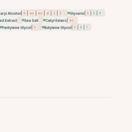
|
ti
|
eo
|
eu
|
al
|
2
|
2
|
h
|
0
|
0
aryl Alcohol
Glycerin
|
eo
ed Extract
Sea Salt
Cetyl Esters
|
h
|
h
|
0
|
1
Pentylene Glycol
Butylene Glycol