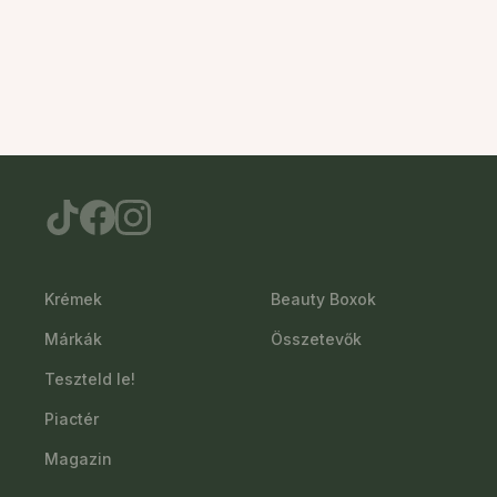
Krémek
Beauty Boxok
Márkák
Összetevők
Teszteld le!
Piactér
Magazin