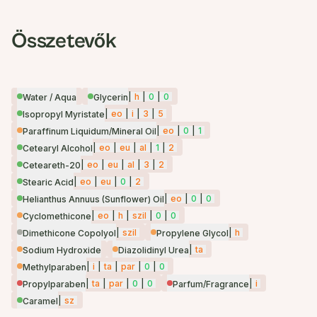
Összetevők
|
h
|
0
|
0
Water / Aqua
Glycerin
|
eo
|
i
|
3
|
5
Isopropyl Myristate
|
eo
|
0
|
1
Paraffinum Liquidum/Mineral Oil
|
eo
|
eu
|
al
|
1
|
2
Cetearyl Alcohol
|
eo
|
eu
|
al
|
3
|
2
Ceteareth-20
|
eo
|
eu
|
0
|
2
Stearic Acid
|
eo
|
0
|
0
Helianthus Annuus (Sunflower) Oil
|
eo
|
h
|
szil
|
0
|
0
Cyclomethicone
|
szil
|
h
Dimethicone Copolyol
Propylene Glycol
|
ta
Sodium Hydroxide
Diazolidinyl Urea
|
i
|
ta
|
par
|
0
|
0
Methylparaben
|
ta
|
par
|
0
|
0
|
i
Propylparaben
Parfum/Fragrance
|
sz
Caramel