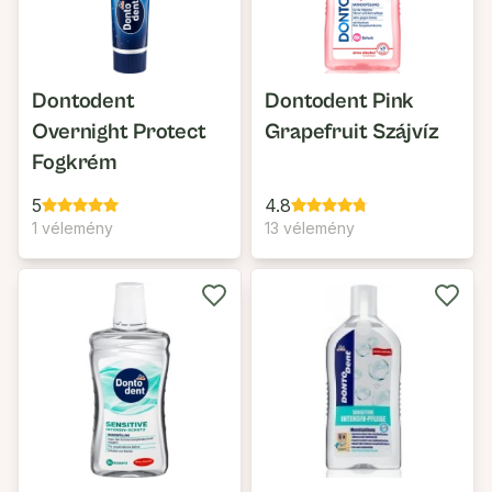
Dontodent
Dontodent Pink
Overnight Protect
Grapefruit Szájvíz
Fogkrém
5
4.8
1 vélemény
13 vélemény