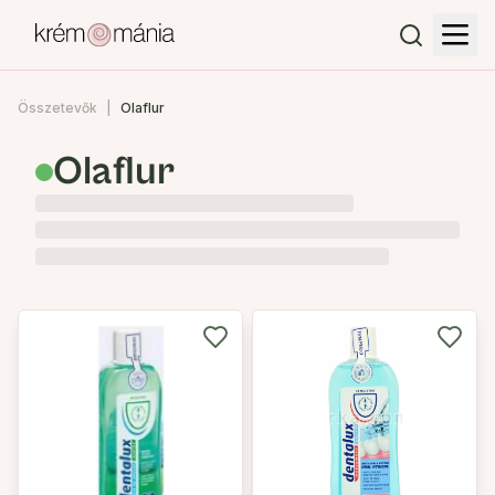
Összetevők
Olaflur
Olaflur