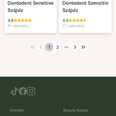
Dontodent Sensitive
Dontodent Szenzitiv
Szájvíz
Szájvíz
4.8
4.6
16 vélemény
57 vélemény
1
2
More pages
Krémek
Beauty Boxok