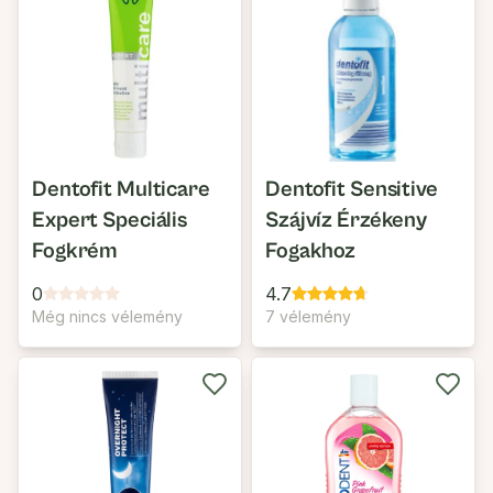
Dentofit Multicare
Dentofit Sensitive
Expert Speciális
Szájvíz Érzékeny
Fogkrém
Fogakhoz
0
4.7
Még nincs vélemény
7 vélemény