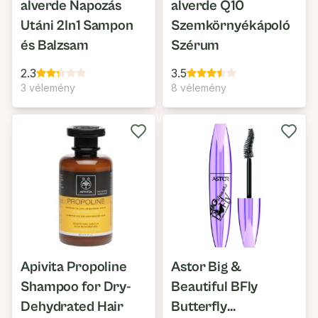
alverde Napozás
alverde Q10
Utáni 2In1 Sampon
Szemkörnyékápoló
és Balzsam
Szérum
2.3
3.5
3 vélemény
8 vélemény
Apivita Propoline
Astor Big &
Shampoo for Dry-
Beautiful BFly
Dehydrated Hair
Butterfly