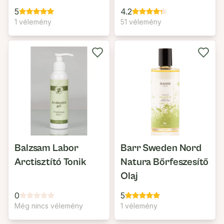
Szempillaspirál
5
4.2
1 vélemény
51 vélemény
Balzsam Labor
Barr Sweden Nord
Arctisztító Tonik
Natura Bőrfeszesítő
Olaj
0
5
Még nincs vélemény
1 vélemény