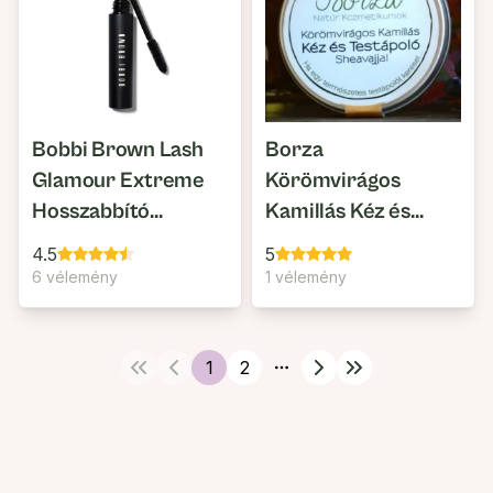
Bobbi Brown Lash
Borza
Glamour Extreme
Körömvirágos
Hosszabbító
Kamillás Kéz és
Szempillaspirál
Testápoló Sheavajjal
4.5
5
6 vélemény
1 vélemény
1
2
More pages