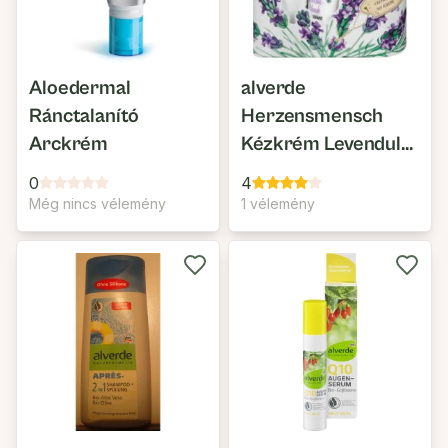
Aloedermal
alverde
Ránctalanító
Herzensmensch
Arckrém
Kézkrém Levendula
Illattal
0
4
Még nincs vélemény
1 vélemény