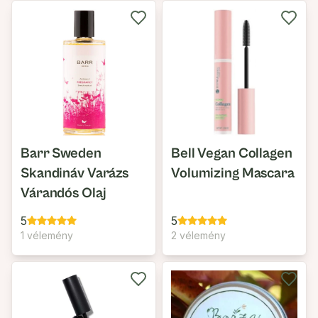
Barr Sweden
Bell Vegan Collagen
Skandináv Varázs
Volumizing Mascara
Várandós Olaj
5
5
1 vélemény
2 vélemény