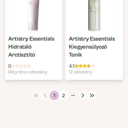
Artistry Essentials
Artistry Essentials
Hidratáló
Kiegyensúlyozó
Arctisztító
Tonik
0
4.1
Még nincs vélemény
12 vélemény
1
2
More pages