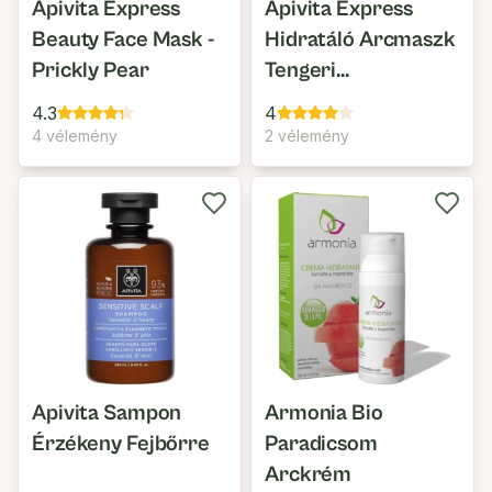
Apivita Express
Apivita Express
Beauty Face Mask -
Hidratáló Arcmaszk
Prickly Pear
Tengeri
Levendulával
4.3
4
4 vélemény
2 vélemény
Apivita Sampon
Armonia Bio
Érzékeny Fejbőrre
Paradicsom
Arckrém