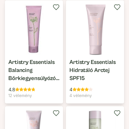
Artistry Essentials
Artistry Essentials
Balancing
Hidratáló Arctej
Bőrkiegyensúlyózó
SPF15
Arctisztító
4.8
4
12 vélemény
4 vélemény