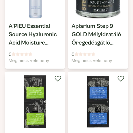
A'PIEU Essential
Apiarium Step 9
Source Hyaluronic
GOLD Mélyidratáló
Acid Moisture
Öregedésgátló
Lotion
Arckrém
0
0
Még nincs vélemény
Még nincs vélemény