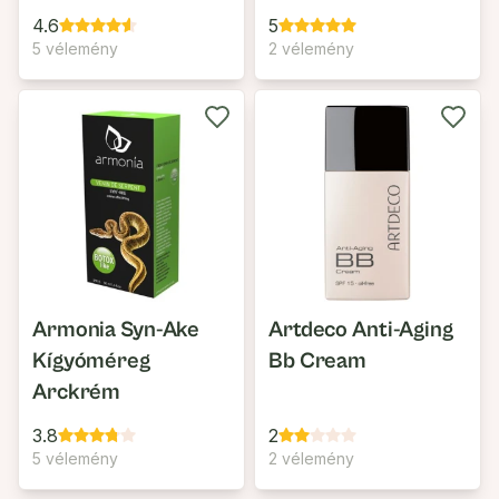
4.6
5
5 vélemény
2 vélemény
Armonia Syn-Ake
Artdeco Anti-Aging
Kígyóméreg
Bb Cream
Arckrém
3.8
2
5 vélemény
2 vélemény