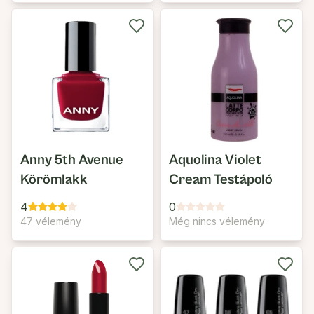
Anny 5th Avenue
Aquolina Violet
Körömlakk
Cream Testápoló
4
0
47 vélemény
Még nincs vélemény