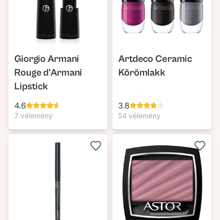
Giorgio Armani
Artdeco Ceramic
Rouge d'Armani
Körömlakk
Lipstick
4.6
3.8
7 vélemény
54 vélemény