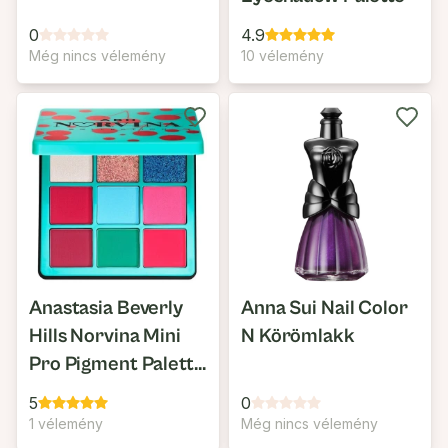
0
4.9
Még nincs vélemény
10 vélemény
Anastasia Beverly
Anna Sui Nail Color
Hills Norvina Mini
N Körömlakk
Pro Pigment Palette
Vol. 3
5
0
1 vélemény
Még nincs vélemény