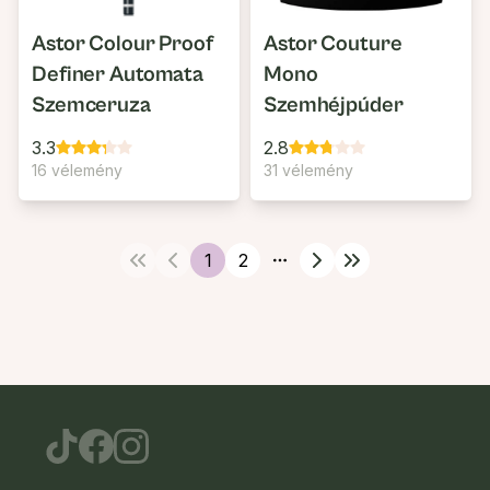
Astor Colour Proof
Astor Couture
Definer Automata
Mono
Szemceruza
Szemhéjpúder
3.3
2.8
16 vélemény
31 vélemény
1
2
More pages