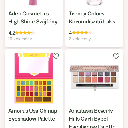
Aden Cosmetics
Trendy Colors
High Shine Szájfény
Körömdíszítő Lakk
4.2
4
16 vélemény
2 vélemény
Amorus Usa Chinup
Anastasia Beverly
Eyeshadow Palette
Hills Carli Bybel
Eyeshadow Palette