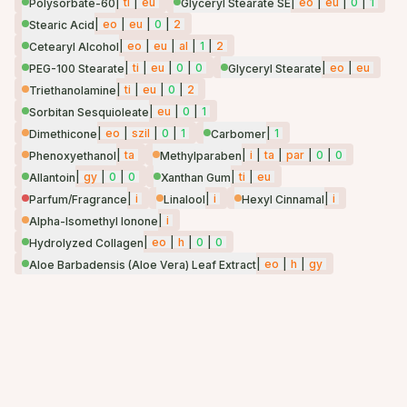
|
ti
|
eu
|
eo
|
eu
|
0
|
1
Polysorbate-60
Glyceryl Stearate SE
|
eo
|
eu
|
0
|
2
Stearic Acid
|
eo
|
eu
|
al
|
1
|
2
Cetearyl Alcohol
|
ti
|
eu
|
0
|
0
|
eo
|
eu
PEG-100 Stearate
Glyceryl Stearate
|
ti
|
eu
|
0
|
2
Triethanolamine
|
eu
|
0
|
1
Sorbitan Sesquioleate
|
eo
|
szil
|
0
|
1
|
1
Dimethicone
Carbomer
|
ta
|
i
|
ta
|
par
|
0
|
0
Phenoxyethanol
Methylparaben
|
gy
|
0
|
0
|
ti
|
eu
Allantoin
Xanthan Gum
|
i
|
i
|
i
Parfum/Fragrance
Linalool
Hexyl Cinnamal
|
i
Alpha-Isomethyl Ionone
|
eo
|
h
|
0
|
0
Hydrolyzed Collagen
|
eo
|
h
|
gy
Aloe Barbadensis (Aloe Vera) Leaf Extract