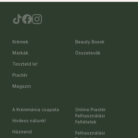
Krémek
Beauty Boxok
Márkák
Összetevők
Teszteld le!
Piactér
Magazin
A Krémmánia csapata
Online Piactér
Felhasználási
Hirdess nálunk!
Feltételek
Házirend
Felhasználási