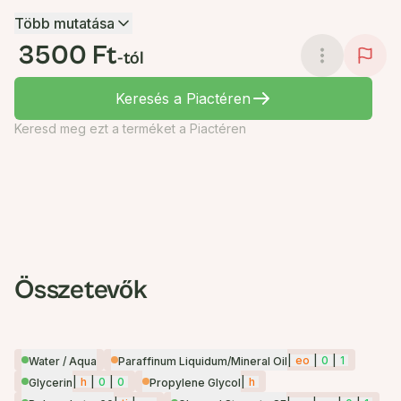
Több mutatása
3500 Ft
-tól
Keresés a Piactéren
Keresd meg ezt a terméket a Piactéren
Összetevők
|
eo
|
0
|
1
Water / Aqua
Paraffinum Liquidum/Mineral Oil
|
h
|
0
|
0
|
h
Glycerin
Propylene Glycol