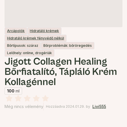
Arcápolók
Hidratáló krémek
Hidratáló krémek fényvédő nélkül
Bőrtípusok: száraz
Bőrproblémák: bőröregedés
Lelőhely: online, drogériák
Jigott Collagen Healing
Bőrfiatalító, Tápláló Krém
Kollagénnel
100
ml
Még nincs vélemény
Livi555
Hozzáadva 2024.01.29.
by