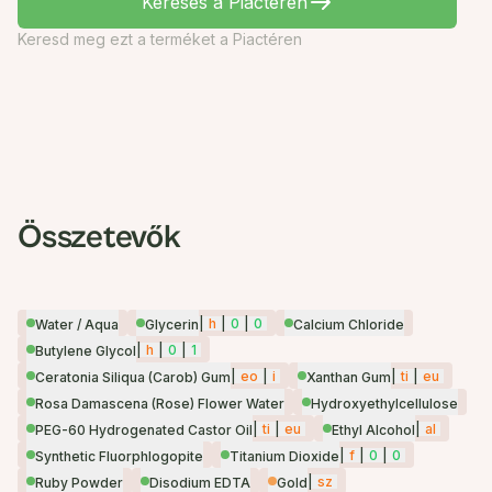
Keresés a Piactéren
Keresd meg ezt a terméket a Piactéren
Összetevők
|
h
|
0
|
0
Water / Aqua
Glycerin
Calcium Chloride
|
h
|
0
|
1
Butylene Glycol
|
eo
|
i
|
ti
|
eu
Ceratonia Siliqua (Carob) Gum
Xanthan Gum
Rosa Damascena (Rose) Flower Water
Hydroxyethylcellulose
|
ti
|
eu
|
al
PEG-60 Hydrogenated Castor Oil
Ethyl Alcohol
|
f
|
0
|
0
Synthetic Fluorphlogopite
Titanium Dioxide
|
sz
Ruby Powder
Disodium EDTA
Gold