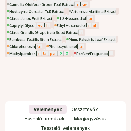
|
a
|
gy
Camellia Oleifera (Green Tea) Extract
Houttuynia Cordata (Tsi) Extract
Artemisia Maritima Extract
|
ta
Citrus Junos Fruit Extract
1,2-Hexanediol
|
eo
|
h
|
i
|
al
Caprylyl Glycol
Ethyl Hexanediol
|
i
Citrus Grandis (Grapefruit) Seed Extract
Bambusa Textilis Stem Extract
Pinus Palustris Leaf Extract
|
ta
|
ta
Chlorphenesin
Phenoxyethanol
|
i
|
ta
|
par
|
0
|
0
|
i
Methylparaben
Parfum/Fragrance
Vélemények
Összetevők
Hasonló termékek
Megjegyzések
Tesztelői vélemények