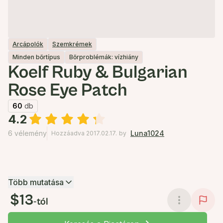
Arcápolók
Szemkrémek
Minden bőrtípus
Bőrproblémák: vízhiány
Koelf Ruby & Bulgarian
Rose Eye Patch
60
db
4.2
6 vélemény
Luna1024
Hozzáadva 2017.02.17.
by
Több mutatása
$13
-tól