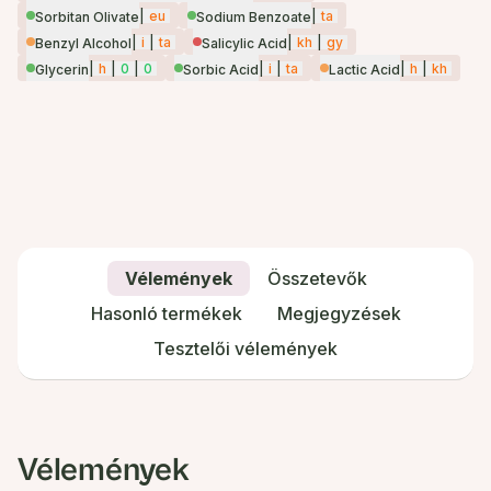
|
eu
|
ta
Sorbitan Olivate
Sodium Benzoate
|
i
|
ta
|
kh
|
gy
Benzyl Alcohol
Salicylic Acid
|
h
|
0
|
0
|
i
|
ta
|
h
|
kh
Glycerin
Sorbic Acid
Lactic Acid
Vélemények
Összetevők
Hasonló termékek
Megjegyzések
Tesztelői vélemények
Vélemények