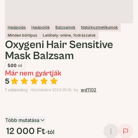
Hajápolás
Hajápolók
Balzsamok
Natúrkozmetikumok
Minden bőrtípus
Lelőhely: online, fodrászatok
Oxygeni Hair Sensitive
Mask Balzsam
500
ml
Már nem gyártják
5
1 vélemény
wd1102
Hozzáadva 2023.05.10.
by
Több mutatása
12 000 Ft
-tól