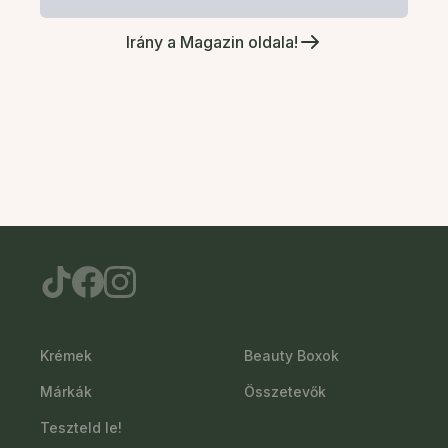
Irány a Magazin oldala!
Krémek
Beauty Boxok
Márkák
Összetevők
Teszteld le!