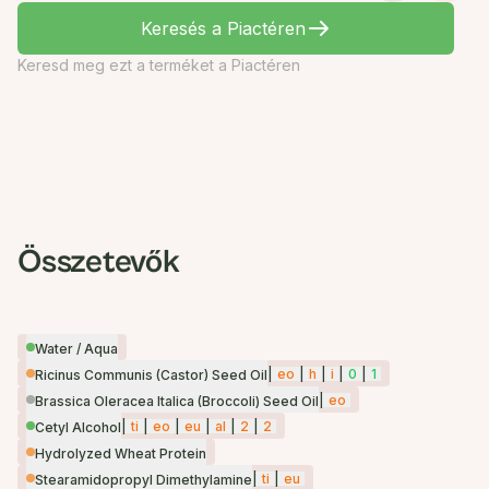
Keresés a Piactéren
Keresd meg ezt a terméket a Piactéren
Összetevők
Water / Aqua
|
eo
|
h
|
i
|
0
|
1
Ricinus Communis (Castor) Seed Oil
|
eo
Brassica Oleracea Italica (Broccoli) Seed Oil
|
ti
|
eo
|
eu
|
al
|
2
|
2
Cetyl Alcohol
Hydrolyzed Wheat Protein
|
ti
|
eu
Stearamidopropyl Dimethylamine